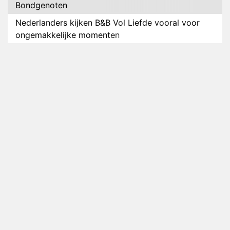
Bondgenoten
Nederlanders kijken B&B Vol Liefde vooral voor
ongemakkelijke momenten
Ron Jans maakt dit seizoen zijn opwachting als
analist
Deze tien BN'ers doen mee aan het nieuwe seizoen
van Bestemming X
Vanavond op tv: jubileumseizoen van Van
Onschatbare Waarde gaat van start
Winnaar 31e cyclus De Bondgenoten gelekt
Anouk en Diederik verlaten De Bondgenoten
AVROTROS komt met reboot van Fort Alpha
Henny Huisman herkent B&B Vol Liefde-deelnemer
Fred niet terug op televisie
Omroep Zwart volgt jonge emigranten in nieuwe