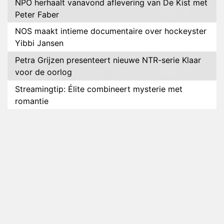
NPO herhaalt vanavond aflevering van De Kist met
Peter Faber
NOS maakt intieme documentaire over hockeyster
Yibbi Jansen
Petra Grijzen presenteert nieuwe NTR-serie Klaar
voor de oorlog
Streamingtip: Élite combineert mysterie met
romantie
Louis van Gaal en Danny Blind te gast in speciale
aflevering van Tussen de Palen
Plottwist: Diederik zou De Bondgenoten alsnog
hebben verlaten
RTL voegt negende B&B-eigenaar toe aan nieuw
seizoen B&B Vol Liefde
HBO Max zendt voor het eerst alle onderdelen van
het EK Atletiek uit