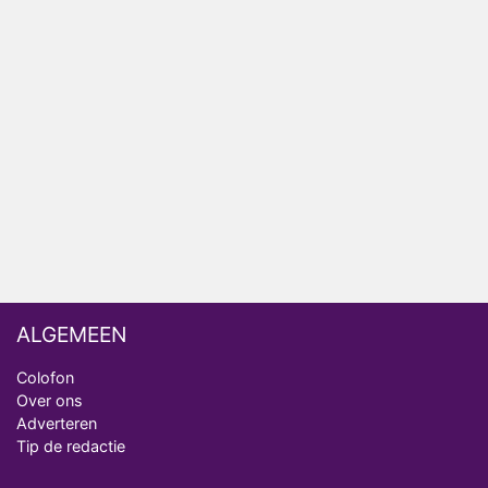
Relatie Anouk en Diederik strandt na exit uit De
Bondgenoten
Nederlanders kijken B&B Vol Liefde vooral voor
ongemakkelijke momenten
Ron Jans maakt dit seizoen zijn opwachting als
analist
Deze tien BN'ers doen mee aan het nieuwe seizoen
van Bestemming X
ALGEMEEN
Colofon
Over ons
Adverteren
Tip de redactie