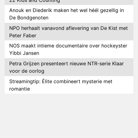
Anouk en Diederik maken het wel héél gezellig in
De Bondgenoten
NPO herhaalt vanavond aflevering van De Kist met
Peter Faber
NOS maakt intieme documentaire over hockeyster
Yibbi Jansen
Petra Grijzen presenteert nieuwe NTR-serie Klaar
voor de oorlog
Streamingtip: Élite combineert mysterie met
romantie
Louis van Gaal en Danny Blind te gast in speciale
aflevering van Tussen de Palen
Plottwist: Diederik zou De Bondgenoten alsnog
hebben verlaten
RTL voegt negende B&B-eigenaar toe aan nieuw