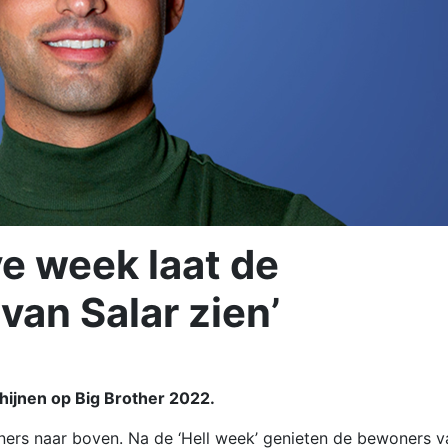
ve week laat de
van Salar zien’
chijnen op Big Brother 2022.
ners naar boven. Na de ‘Hell week’ genieten de bewoners v