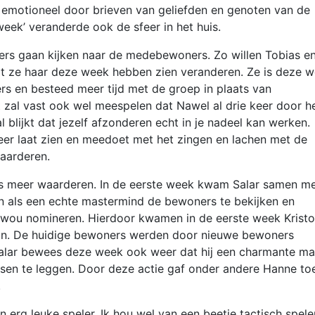
 emotioneel door brieven van geliefden en genoten van de
week’ veranderde ook de sfeer in het huis.
ers gaan kijken naar de medebewoners. Zo willen Tobias e
t ze haar deze week hebben zien veranderen. Ze is deze 
 en besteed meer tijd met de groep in plaats van
 zal vast ook wel meespelen dat Nawel al drie keer door h
al blijkt dat jezelf afzonderen echt in je nadeel kan werken.
r laat zien en meedoet met het zingen en lachen met de
aarderen.
 meer waarderen. In de eerste week kwam Salar samen m
on als een echte mastermind de bewoners te bekijken en
rs wou nomineren. Hierdoor kwamen in de eerste week Kristo
aan. De huidige bewoners werden door nieuwe bewoners
alar bewees deze week ook weer dat hij een charmante ma
ssen te leggen. Door deze actie gaf onder andere Hanne to
.
en erg leuke speler. Ik hou wel van een beetje tactisch spele