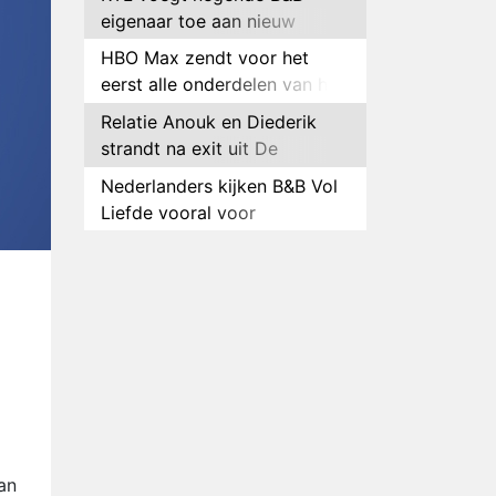
eigenaar toe aan nieuw
seizoen B&B Vol Liefde
HBO Max zendt voor het
eerst alle onderdelen van het
EK Atletiek uit
Relatie Anouk en Diederik
strandt na exit uit De
Bondgenoten
Nederlanders kijken B&B Vol
Liefde vooral voor
ongemakkelijke momenten
Ron Jans maakt dit seizoen
zijn opwachting als analist
Deze tien BN'ers doen mee
aan het nieuwe seizoen van
Bestemming X
Vanavond op tv:
jubileumseizoen van Van
Onschatbare Waarde gaat
Winnaar 31e cyclus De
van start
Bondgenoten gelekt
an