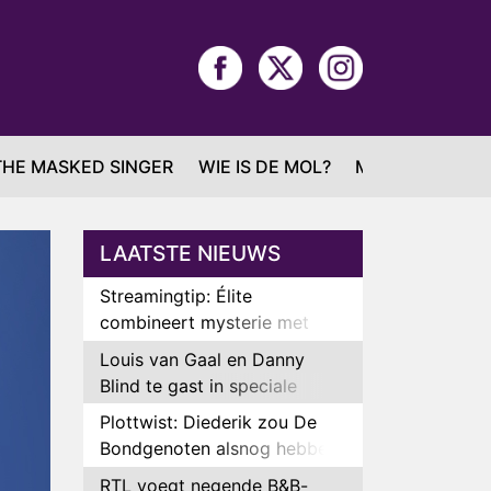
THE MASKED SINGER
WIE IS DE MOL?
MAFS
LAATSTE NIEUWS
Streamingtip: Élite
combineert mysterie met
romantie
Louis van Gaal en Danny
Blind te gast in speciale
aflevering van Tussen de
Plottwist: Diederik zou De
Palen
Bondgenoten alsnog hebben
verlaten
RTL voegt negende B&B-