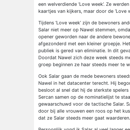
een welverdiende ‘Love week’. Ze werden
kaartjes van kijkers, maar door de ‘Love 
Tijdens ‘Love week’ zijn de bewoners and
Salar niet meer op Nawel stemmen, omda
opener geworden naar de andere bewoners
afgezonderd met een kleiner groepje. Het
publiek is gered van eliminatie. In dit gev
Doordat Nawel zich deze week steeds mee
groep beginnen ze haar steeds meer te w
Ook Salar gaan de mede bewoners steeds
Nawel in het datacenter terecht. Hij beg
besloot al snel dat hij de sterkste spele
Sercan samen op de nominatielijst te st
gewaarschuwd voor de tactische Salar. S
door bij alle vrouwen een roos op het ku
dat ze Salar steeds meer gaat waarderen
Persoonlijk vond ik Salar al veel langer e