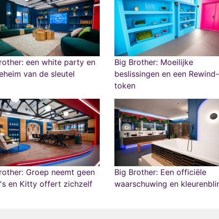
rother: een white party en
Big Brother: Moeilijke
eheim van de sleutel
beslissingen en een Rewind-
token
rother: Groep neemt geen
Big Brother: Een officiële
o's en Kitty offert zichzelf
waarschuwing en kleurenbli