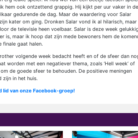
ik hem ook ontzettend grappig. Hij kijkt per uur vaker in d
elkaar gedurende de dag. Maar de waardering voor Salar
zijn kater om ging. Dronken Salar vond ik al hilarisch, maar
door de televisie heen voelbaar. Salar is deze week gelukkig
ther is, maar ik hoop dat zijn mede bewoners hem de komen
 finale gaat halen.
Brother volgende week bedacht heeft en of de sfeer dan no
aat worden met een negatiever thema, zoals ‘Hell week’ of
n om de goede sfeer te behouden. De positieve meningen
ijn in het huis.
d lid van onze Facebook-groep!