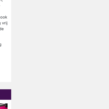
e
 ook
 vrij
de
g