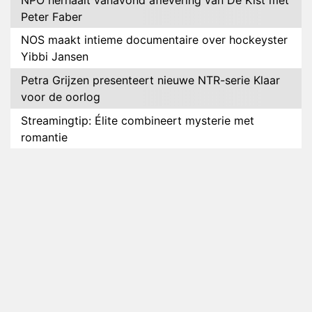
Peter Faber
NOS maakt intieme documentaire over hockeyster
Yibbi Jansen
Petra Grijzen presenteert nieuwe NTR-serie Klaar
voor de oorlog
Streamingtip: Élite combineert mysterie met
romantie
Louis van Gaal en Danny Blind te gast in speciale
aflevering van Tussen de Palen
Plottwist: Diederik zou De Bondgenoten alsnog
hebben verlaten
RTL voegt negende B&B-eigenaar toe aan nieuw
seizoen B&B Vol Liefde
HBO Max zendt voor het eerst alle onderdelen van
het EK Atletiek uit