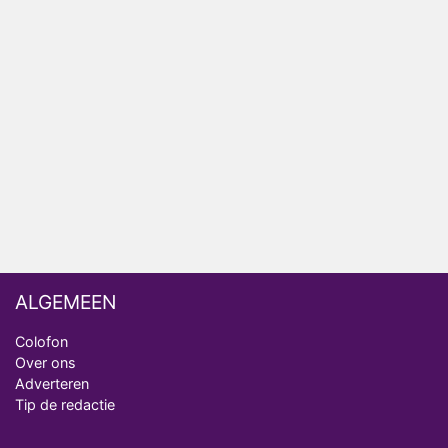
Relatie Anouk en Diederik strandt na exit uit De
Bondgenoten
Nederlanders kijken B&B Vol Liefde vooral voor
ongemakkelijke momenten
Ron Jans maakt dit seizoen zijn opwachting als
analist
Deze tien BN'ers doen mee aan het nieuwe seizoen
van Bestemming X
ALGEMEEN
Colofon
Over ons
Adverteren
Tip de redactie