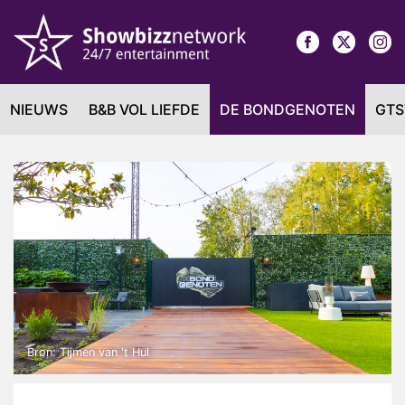
NIEUWS
B&B VOL LIEFDE
DE BONDGENOTEN
GTS
Bron: Tijmen van 't Hul