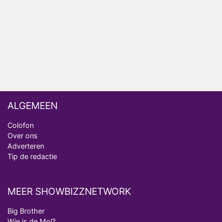
Omroep Zwart volgt jonge emigranten in nieuwe
realityserie Welkom Terug
ALGEMEEN
Colofon
Over ons
Adverteren
Tip de redactie
MEER SHOWBIZZNETWORK
Big Brother
Wie is de Mol?