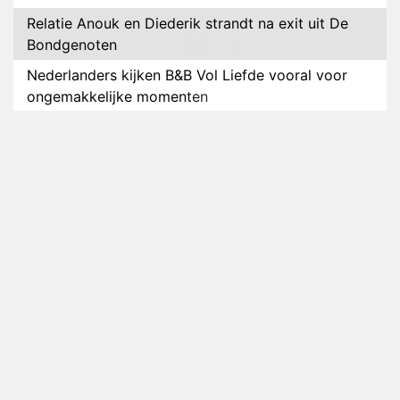
Relatie Anouk en Diederik strandt na exit uit De
Bondgenoten
Nederlanders kijken B&B Vol Liefde vooral voor
ongemakkelijke momenten
Ron Jans maakt dit seizoen zijn opwachting als
analist
Deze tien BN'ers doen mee aan het nieuwe seizoen
van Bestemming X
Vanavond op tv: jubileumseizoen van Van
Onschatbare Waarde gaat van start
Winnaar 31e cyclus De Bondgenoten gelekt
Anouk en Diederik verlaten De Bondgenoten
AVROTROS komt met reboot van Fort Alpha
Henny Huisman herkent B&B Vol Liefde-deelnemer
Fred niet terug op televisie