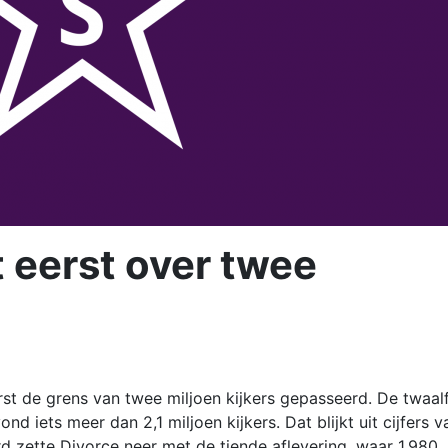
t eerst over twee
rst de grens van twee miljoen kijkers gepasseerd. De twaal
 iets meer dan 2,1 miljoen kijkers. Dat blijkt uit cijfers v
d zette Divorce neer met de tiende aflevering, waar 1,980