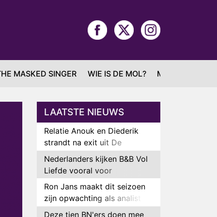
THE MASKED SINGER
WIE IS DE MOL?
MAFS
LAATSTE NIEUWS
Relatie Anouk en Diederik
strandt na exit uit De
Bondgenoten
Nederlanders kijken B&B Vol
Liefde vooral voor
ongemakkelijke momenten
Ron Jans maakt dit seizoen
zijn opwachting als analist
Deze tien BN'ers doen mee