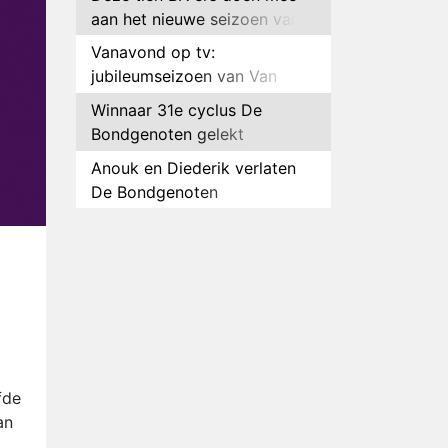
aan het nieuwe seizoen van
Bestemming X
Vanavond op tv:
jubileumseizoen van Van
Onschatbare Waarde gaat
Winnaar 31e cyclus De
van start
Bondgenoten gelekt
Anouk en Diederik verlaten
De Bondgenoten
AVROTROS komt met reboot
van Fort Alpha
Henny Huisman herkent B&B
Vol Liefde-deelnemer Fred
niet terug op televisie
Omroep Zwart volgt jonge
emigranten in nieuwe
realityserie Welkom Terug
Arnout Hauben en vrienden
fde
doorkruisen de Pyreneeën in
an
nieuwe tv-serie