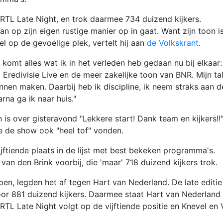
RTL Late Night, en trok daarmee 734 duizend kijkers.
n op zijn eigen rustige manier op in gaat. Want zijn toon i
wel op de gevoelige plek, vertelt hij aan
de Volkskrant
.
j komt alles wat ik in het verleden heb gedaan nu bij elkaar:
 Eredivisie Live en de meer zakelijke toon van BNR. Mijn ta
nnen maken. Daarbij heb ik discipline, ik neem straks aan d
rna ga ik naar huis."
 is over gisteravond "Lekkere start! Dank team en kijkers!!"
ze de show ook "heel tof" vonden.
jftiende plaats in de lijst met best bekeken programma's.
van den Brink voorbij, die 'maar' 718 duizend kijkers trok.
pen, legden het af tegen Hart van Nederland. De late editie
r 881 duizend kijkers. Daarmee staat Hart van Nederland
 RTL Late Night volgt op de vijftiende positie en Knevel en