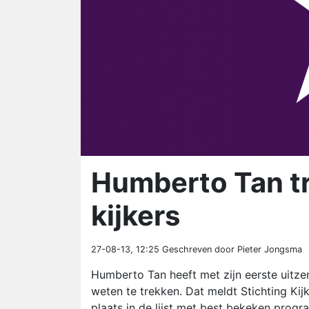
Humberto Tan tr
kijkers
27-08-13, 12:25
Geschreven door Pieter Jongsma
Humberto Tan heeft met zijn eerste uitz
weten te trekken. Dat meldt Stichting Ki
plaats in de lijst met best bekeken progr