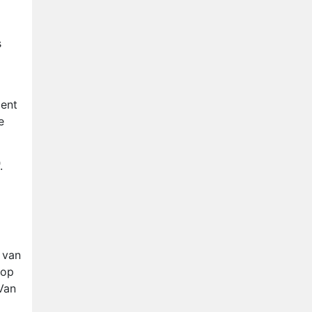
Nederlanders kijken B&B Vol
Liefde vooral voor
ongemakkelijke momenten
s
Ron Jans maakt dit seizoen
zijn opwachting als analist
Deze tien BN'ers doen mee
aan het nieuwe seizoen van
lent
Bestemming X
e
Vanavond op tv:
jubileumseizoen van Van
Onschatbare Waarde gaat
.
van start
 van
 op
 Van