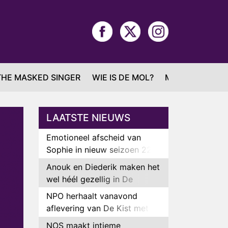
THE MASKED SINGER
WIE IS DE MOL?
MAFS
LAATSTE NIEUWS
Emotioneel afscheid van
Sophie in nieuw seizoen 22
Kids and Counting
Anouk en Diederik maken het
wel héél gezellig in De
Bondgenoten
NPO herhaalt vanavond
aflevering van De Kist met
Peter Faber
NOS maakt intieme