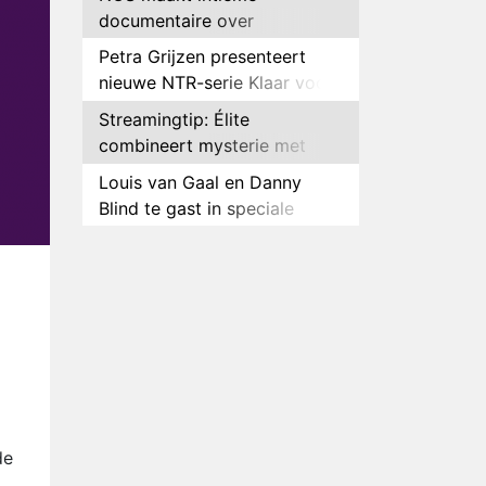
documentaire over
hockeyster Yibbi Jansen
Petra Grijzen presenteert
nieuwe NTR-serie Klaar voor
de oorlog
Streamingtip: Élite
combineert mysterie met
romantie
Louis van Gaal en Danny
Blind te gast in speciale
aflevering van Tussen de
Plottwist: Diederik zou De
Palen
Bondgenoten alsnog hebben
verlaten
RTL voegt negende B&B-
eigenaar toe aan nieuw
seizoen B&B Vol Liefde
HBO Max zendt voor het
eerst alle onderdelen van het
EK Atletiek uit
Relatie Anouk en Diederik
strandt na exit uit De
de
Bondgenoten