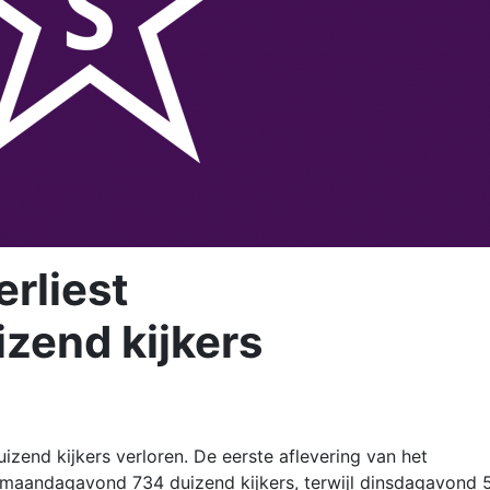
rliest
zend kijkers
zend kijkers verloren. De eerste aflevering van het
aandagavond 734 duizend kijkers, terwijl dinsdagavond 