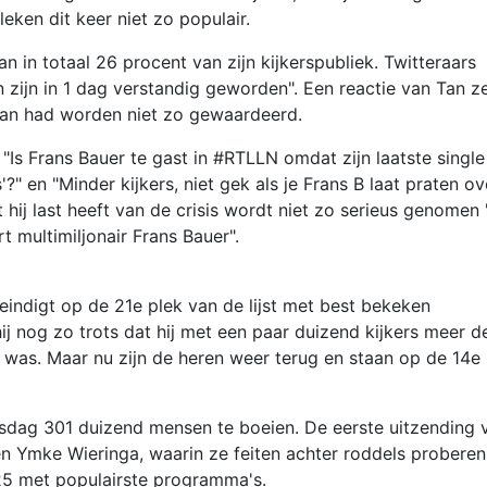
ken dit keer niet zo populair.
n in totaal 26 procent van zijn kijkerspubliek. Twitteraars
 zijn in 1 dag verstandig geworden". Een reactie van Tan zel
Tan had worden niet zo gewaardeerd.
 "Is Frans Bauer te gast in #RTLLN omdat zijn laatste single
?" en "Minder kijkers, niet gek als je Frans B laat praten ov
 hij last heeft van de crisis wordt niet zo serieus genomen 
t multimiljonair Frans Bauer".
eindigt op de 21e plek van de lijst met best bekeken
 nog zo trots dat hij met een paar duizend kijkers meer d
 was. Maar nu zijn de heren weer terug en staan op de 14e
insdag 301 duizend mensen te boeien. De eerste uitzending 
n Ymke Wieringa, waarin ze feiten achter roddels proberen
 25 met populairste programma's.