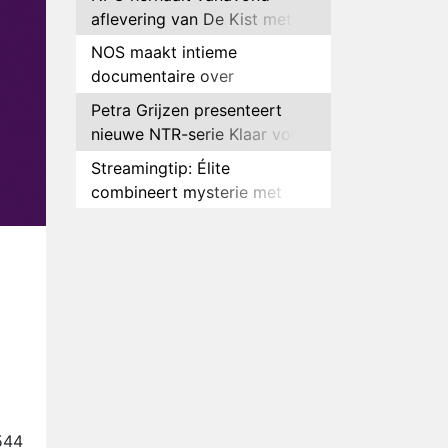
aflevering van De Kist met
Peter Faber
NOS maakt intieme
documentaire over
hockeyster Yibbi Jansen
Petra Grijzen presenteert
nieuwe NTR-serie Klaar voor
de oorlog
Streamingtip: Élite
combineert mysterie met
romantie
Louis van Gaal en Danny
Blind te gast in speciale
aflevering van Tussen de
Plottwist: Diederik zou De
Palen
Bondgenoten alsnog hebben
verlaten
RTL voegt negende B&B-
eigenaar toe aan nieuw
seizoen B&B Vol Liefde
HBO Max zendt voor het
eerst alle onderdelen van het
544
EK Atletiek uit