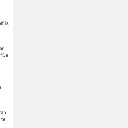
Relatie Anouk en Diederik
strandt na exit uit De
Bondgenoten
Nederlanders kijken B&B Vol
f is
Liefde vooral voor
ongemakkelijke momenten
Ron Jans maakt dit seizoen
zijn opwachting als analist
er
Deze tien BN'ers doen mee
"'De
aan het nieuwe seizoen van
Bestemming X
e
van
 te