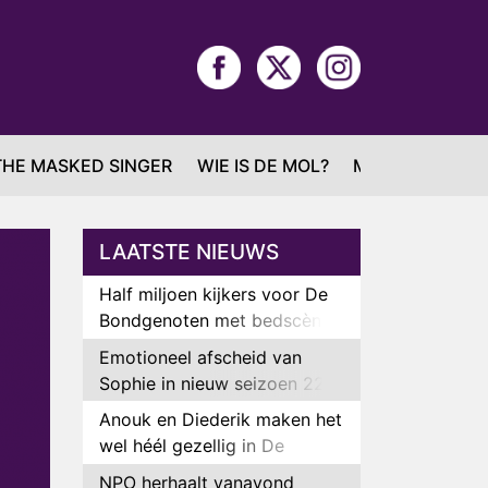
THE MASKED SINGER
WIE IS DE MOL?
MAFS
LAATSTE NIEUWS
Half miljoen kijkers voor De
Bondgenoten met bedscène
van Anouk en Diederik
Emotioneel afscheid van
Sophie in nieuw seizoen 22
Kids and Counting
Anouk en Diederik maken het
wel héél gezellig in De
Bondgenoten
NPO herhaalt vanavond