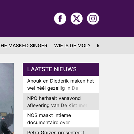
THE MASKED SINGER
WIE IS DE MOL?
MAFS
LAATSTE NIEUWS
Anouk en Diederik maken het
wel héél gezellig in De
Bondgenoten
NPO herhaalt vanavond
aflevering van De Kist met
Peter Faber
NOS maakt intieme
documentaire over
hockeyster Yibbi Jansen
Petra Grijzen presenteert