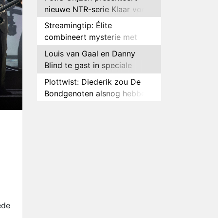
nieuwe NTR-serie Klaar voor
de oorlog
Streamingtip: Élite
combineert mysterie met
romantie
Louis van Gaal en Danny
Blind te gast in speciale
aflevering van Tussen de
Plottwist: Diederik zou De
Palen
Bondgenoten alsnog hebben
verlaten
RTL voegt negende B&B-
eigenaar toe aan nieuw
seizoen B&B Vol Liefde
HBO Max zendt voor het
eerst alle onderdelen van het
EK Atletiek uit
Relatie Anouk en Diederik
strandt na exit uit De
Bondgenoten
Nederlanders kijken B&B Vol
Liefde vooral voor
ede
ongemakkelijke momenten