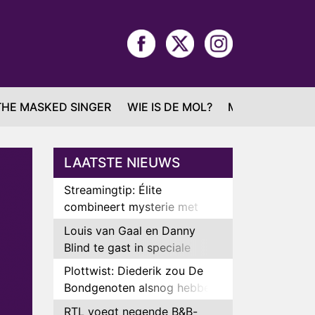
THE MASKED SINGER
WIE IS DE MOL?
MAFS
LAATSTE NIEUWS
Streamingtip: Élite
combineert mysterie met
romantie
Louis van Gaal en Danny
Blind te gast in speciale
aflevering van Tussen de
Plottwist: Diederik zou De
Palen
Bondgenoten alsnog hebben
verlaten
RTL voegt negende B&B-