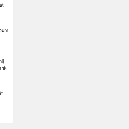
Anouk en Diederik verlaten
at
De Bondgenoten
AVROTROS komt met reboot
van Fort Alpha
lbum
Henny Huisman herkent B&B
Vol Liefde-deelnemer Fred
niet terug op televisie
Omroep Zwart volgt jonge
emigranten in nieuwe
ij
realityserie Welkom Terug
ank
it