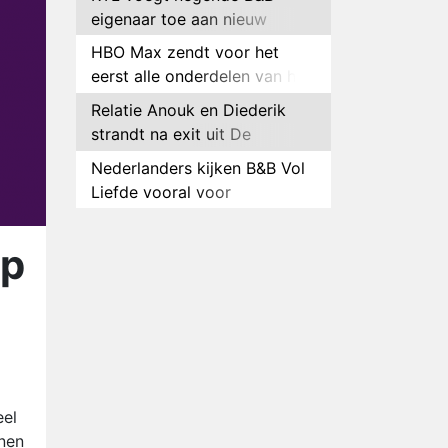
eigenaar toe aan nieuw
seizoen B&B Vol Liefde
HBO Max zendt voor het
eerst alle onderdelen van het
EK Atletiek uit
Relatie Anouk en Diederik
strandt na exit uit De
Bondgenoten
Nederlanders kijken B&B Vol
Liefde vooral voor
ongemakkelijke momenten
Ron Jans maakt dit seizoen
zijn opwachting als analist
op
Deze tien BN'ers doen mee
aan het nieuwe seizoen van
Bestemming X
Vanavond op tv:
jubileumseizoen van Van
Onschatbare Waarde gaat
Winnaar 31e cyclus De
van start
eel
Bondgenoten gelekt
nnen