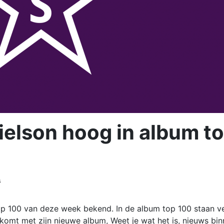
elson hoog in album t
s
p 100 van deze week bekend. In de album top 100 staan v
komt met zijn nieuwe album, Weet je wat het is, nieuws bi