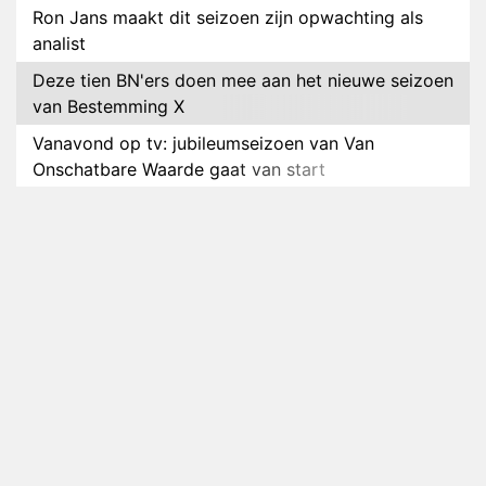
Ron Jans maakt dit seizoen zijn opwachting als
analist
Deze tien BN'ers doen mee aan het nieuwe seizoen
van Bestemming X
Vanavond op tv: jubileumseizoen van Van
Onschatbare Waarde gaat van start
Winnaar 31e cyclus De Bondgenoten gelekt
Anouk en Diederik verlaten De Bondgenoten
AVROTROS komt met reboot van Fort Alpha
Henny Huisman herkent B&B Vol Liefde-deelnemer
Fred niet terug op televisie
Omroep Zwart volgt jonge emigranten in nieuwe
realityserie Welkom Terug
Arnout Hauben en vrienden doorkruisen de
Pyreneeën in nieuwe tv-serie