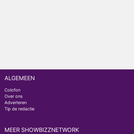
Op déze datum begint het nieuwe seizoen van
Vandaag Inside
Anouk biecht gevoelens voor Diederik op in De
Bondgenoten
ALGEMEEN
Colofon
Over ons
Adverteren
Tip de redactie
MEER SHOWBIZZNETWORK