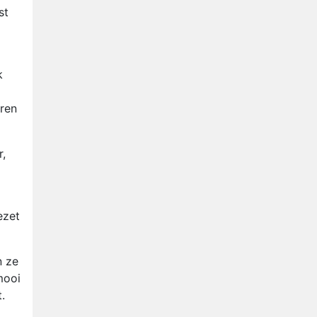
Nederlanders kijken B&B Vol
st
Liefde vooral voor
ongemakkelijke momenten
Ron Jans maakt dit seizoen
zijn opwachting als analist
k
Deze tien BN'ers doen mee
aan het nieuwe seizoen van
aren
Bestemming X
Vanavond op tv:
jubileumseizoen van Van
r,
Onschatbare Waarde gaat
van start
ezet
n ze
mooi
.