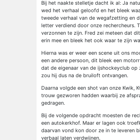
Bij het naakte stelletje dacht ik al: Ja n
wed het verhaal geloofd en het bleek waa
tweede verhaal van de wegafzetting en d
letter verdiend door onze rechercheurs.
verzonnen te zijn. Fred zei meteen dat d
erin mee en bleek het ook waar te zijn wa
Hierna was er weer een scene uit ons moo
een andere persoon, dit bleek een motorr
dat de eigenaar van de ijshockeyclub op z
zou hij dus na de bruiloft ontvangen.
Daarna volgde een shot van onze Kwik, Kwe
trouw gezworen hadden waarbij ze afspra
gedragen.
Bij de volgende opdracht moesten de rec
een autokerkhof. Maar er lagen ook troe
daarvan vond kon door ze in te leveren bi
verbaal laten verdwijnen.