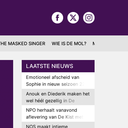
THE MASKED SINGER
WIE IS DE MOL?
MAFS
LAATSTE NIEUWS
Emotioneel afscheid van
Sophie in nieuw seizoen 22
Kids and Counting
Anouk en Diederik maken het
wel héél gezellig in De
Bondgenoten
NPO herhaalt vanavond
aflevering van De Kist met
Peter Faber
NOS maakt intieme