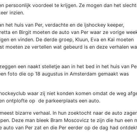
n persoonlijk voordeel te krijgen. Ze mogen dan het slecht
er inzien.
n het huis van Per, verdachte en de ijshockey keeper,
etta en Birgit moeten de auto van Per waar ze vorige wee
lgen en vinden. De derde groep, Kluun, Eva en Kai moeten
mst moeten ze vertellen wat gebeurd is en deze verhalen w
eggen een naakt stelletje aan in het bed in het huis van Pe
een foto die op 18 augustus in Amsterdam gemaakt was
ijshockeyclub waar zij niet konden komen omdat de weg afg
en ontplofte op de parkeerplaats een auto.
 meest bizarre verhaal. In hun zoektocht naar de auto zage
open. Deze man bleek Bram Moscovicz te zijn die hun een 
 de auto van Per zat en die Per eerder op de dag had ontdekt