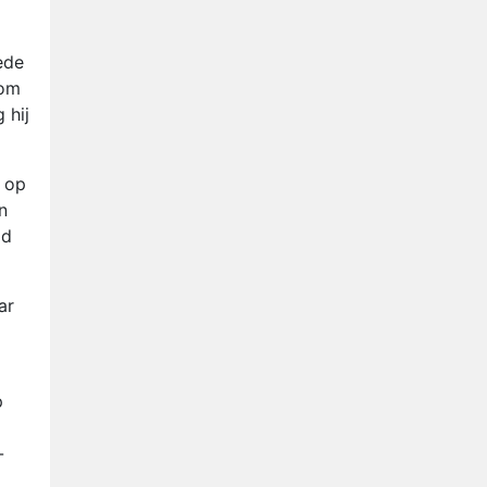
ede
 om
 hij
k op
n
ld
ar
p
-