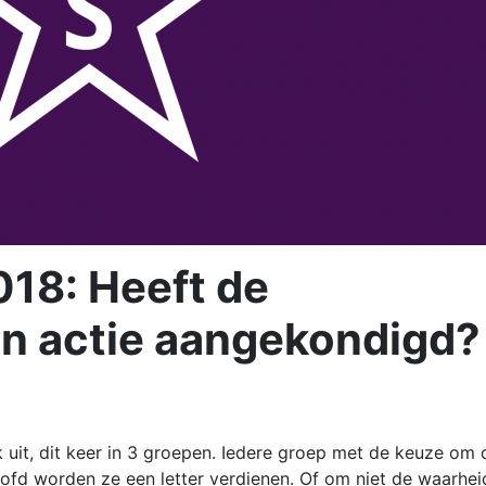
18: Heeft de
jn actie aangekondigd?
uit, dit keer in 3 groepen. Iedere groep met de keuze om 
oofd worden ze een letter verdienen. Of om niet de waarhei