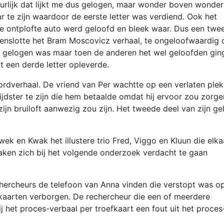
atuurlijk dat lijkt me dus gelogen, maar wonder boven wonder
r te zijn waardoor de eerste letter was verdiend. Ook het
e ontplofte auto werd geloofd en bleek waar. Dus een twe
 Tenslotte het Bram Moscovicz verhaal, te ongeloofwaardig
it gelogen was maar toen de anderen het wel geloofden ging
t een derde letter opleverde.
rdverhaal. De vriend van Per wachtte op een verlaten ple
ijdster te zijn die hem betaalde omdat hij ervoor zou zorge
ijn bruiloft aanwezig zou zijn. Het tweede deel van zijn ge
k en Kwak het illustere trio Fred, Viggo en Kluun die elka
ken zich bij het volgende onderzoek verdacht te gaan
hercheurs de telefoon van Anna vinden die verstopt was o
fkaarten verborgen. De rechercheur die een of meerdere
j het proces-verbaal per troefkaart een fout uit het proces