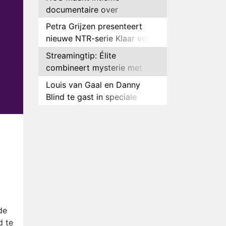
documentaire over
hockeyster Yibbi Jansen
Petra Grijzen presenteert
nieuwe NTR-serie Klaar voor
de oorlog
Streamingtip: Élite
combineert mysterie met
romantie
Louis van Gaal en Danny
Blind te gast in speciale
aflevering van Tussen de
Plottwist: Diederik zou De
Palen
Bondgenoten alsnog hebben
verlaten
RTL voegt negende B&B-
eigenaar toe aan nieuw
seizoen B&B Vol Liefde
HBO Max zendt voor het
eerst alle onderdelen van het
EK Atletiek uit
Relatie Anouk en Diederik
de
strandt na exit uit De
d te
Bondgenoten