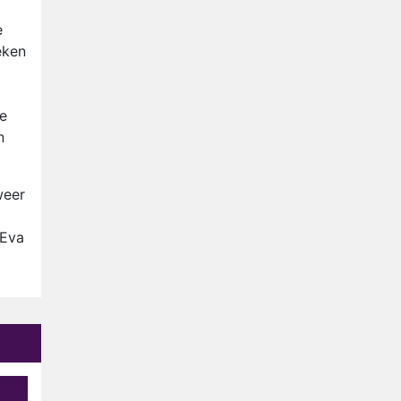
e
eken
ge
n
weer
 Eva