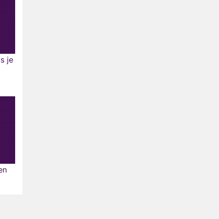
s je
en