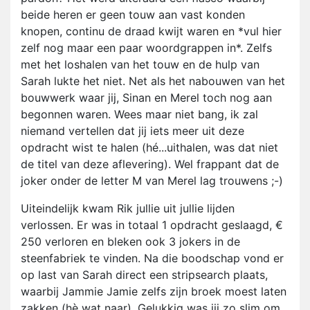
beide heren er geen touw aan vast konden
knopen, continu de draad kwijt waren en *vul hier
zelf nog maar een paar woordgrappen in*. Zelfs
met het loshalen van het touw en de hulp van
Sarah lukte het niet. Net als het nabouwen van het
bouwwerk waar jij, Sinan en Merel toch nog aan
begonnen waren. Wees maar niet bang, ik zal
niemand vertellen dat jij iets meer uit deze
opdracht wist te halen (hé...uithalen, was dat niet
de titel van deze aflevering). Wel frappant dat de
joker onder de letter M van Merel lag trouwens ;-)
Uiteindelijk kwam Rik jullie uit jullie lijden
verlossen. Er was in totaal 1 opdracht geslaagd, €
250 verloren en bleken ook 3 jokers in de
steenfabriek te vinden. Na die boodschap vond er
op last van Sarah direct een stripsearch plaats,
waarbij Jammie Jamie zelfs zijn broek moest laten
zakken (hè wat naar). Gelukkig was jij zo slim om