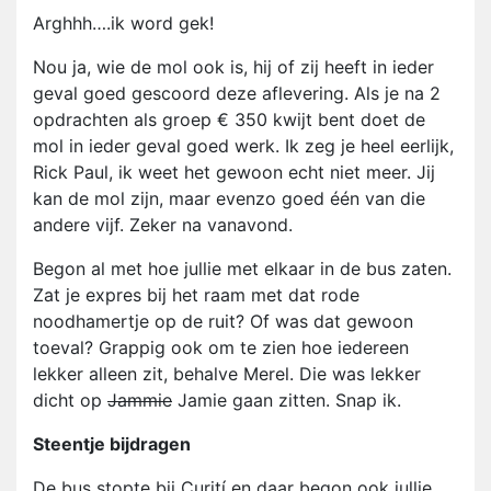
Arghhh….ik word gek!
Nou ja, wie de mol ook is, hij of zij heeft in ieder
geval goed gescoord deze aflevering. Als je na 2
opdrachten als groep € 350 kwijt bent doet de
mol in ieder geval goed werk. Ik zeg je heel eerlijk,
Rick Paul, ik weet het gewoon echt niet meer. Jij
kan de mol zijn, maar evenzo goed één van die
andere vijf. Zeker na vanavond.
Begon al met hoe jullie met elkaar in de bus zaten.
Zat je expres bij het raam met dat rode
noodhamertje op de ruit? Of was dat gewoon
toeval? Grappig ook om te zien hoe iedereen
lekker alleen zit, behalve Merel. Die was lekker
dicht op
Jammie
Jamie gaan zitten. Snap ik.
Steentje bijdragen
De bus stopte bij Curití en daar begon ook jullie