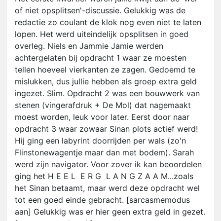
of niet opsplitsen'-discussie. Gelukkig was de
redactie zo coulant de klok nog even niet te laten
lopen. Het werd uiteindelijk opsplitsen in goed
overleg. Niels en Jammie Jamie werden
achtergelaten bij opdracht 1 waar ze moesten
tellen hoeveel vierkanten ze zagen. Gedoemd te
mislukken, dus jullie hebben als groep extra geld
ingezet. Slim. Opdracht 2 was een bouwwerk van
stenen (vingerafdruk + De Mol) dat nagemaakt
moest worden, leuk voor later. Eerst door naar
opdracht 3 waar zowaar Sinan plots actief werd!
Hij ging een labyrint doorrijden per wals (zo'n
Flinstonewagentje maar dan met bodem). Sarah
werd zijn navigator. Voor zover ik kan beoordelen
ging het H E E L E R G L A N G Z A A M...zoals
het Sinan betaamt, maar werd deze opdracht wel
tot een goed einde gebracht. [sarcasmemodus
aan] Gelukkig was er hier geen extra geld in gezet.