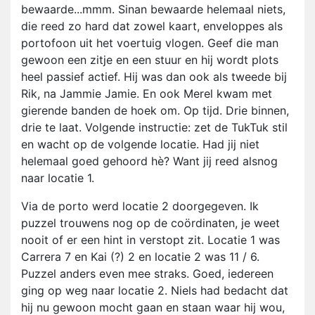
bewaarde...mmm. Sinan bewaarde helemaal niets,
die reed zo hard dat zowel kaart, enveloppes als
portofoon uit het voertuig vlogen. Geef die man
gewoon een zitje en een stuur en hij wordt plots
heel passief actief. Hij was dan ook als tweede bij
Rik, na Jammie Jamie. En ook Merel kwam met
gierende banden de hoek om. Op tijd. Drie binnen,
drie te laat. Volgende instructie: zet de TukTuk stil
en wacht op de volgende locatie. Had jij niet
helemaal goed gehoord hè? Want jij reed alsnog
naar locatie 1.
Via de porto werd locatie 2 doorgegeven. Ik
puzzel trouwens nog op de coördinaten, je weet
nooit of er een hint in verstopt zit. Locatie 1 was
Carrera 7 en Kai (?) 2 en locatie 2 was 11 / 6.
Puzzel anders even mee straks. Goed, iedereen
ging op weg naar locatie 2. Niels had bedacht dat
hij nu gewoon mocht gaan en staan waar hij wou,