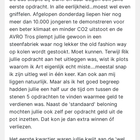
eerste opdracht. In alle eerlijkheid...moest wel even
gniffelen. Afgelopen donderdag liepen hier nog
meer dan 10.000 jongeren te demonstreren voor
een beter klimaat en minder CO2 uitstoot en de
AVRO Tros plempt jullie gewoon in een
steenfabriek waar nog lekker the old fashion way
op kolen wordt gestookt. Moet kunnen. Terwijl Rik
jullie opdracht aan het uitleggen was, wist ik plots
waarom ik Art eigenlijk echt miste....meestal snap
ik zijn uitleg wel in één keer. Kan ook aan mij
liggen natuurlijk. Maar als ik het goed begreep
hadden jullie een half uur de tijd om tussen de
stenen 5 opdrachten te vinden waarmee geld te
verdienen was. Naast de 'standaard' beloning
mochten jullie ook zelf per opdracht geld uit de
pot inzetten. Dat kon je dan extra winnen óf
verliezen.
Het eerste kwartier waren jullie kwijt aan de 'wel