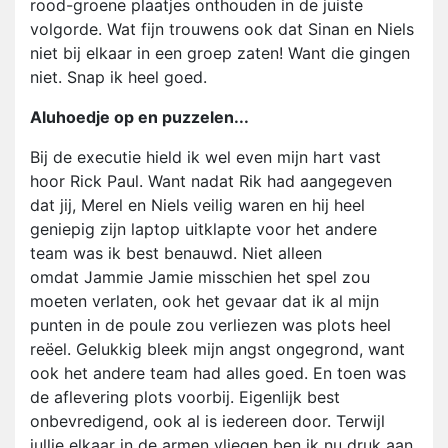
rood-groene plaatjes onthouden in de juiste
volgorde. Wat fijn trouwens ook dat Sinan en Niels
niet bij elkaar in een groep zaten! Want die gingen
niet. Snap ik heel goed.
Aluhoedje op en puzzelen...
Bij de executie hield ik wel even mijn hart vast
hoor Rick Paul. Want nadat Rik had aangegeven
dat jij, Merel en Niels veilig waren en hij heel
geniepig zijn laptop uitklapte voor het andere
team was ik best benauwd. Niet alleen
omdat Jammie Jamie misschien het spel zou
moeten verlaten, ook het gevaar dat ik al mijn
punten in de poule zou verliezen was plots heel
reëel. Gelukkig bleek mijn angst ongegrond, want
ook het andere team had alles goed. En toen was
de aflevering plots voorbij. Eigenlijk best
onbevredigend, ook al is iedereen door. Terwijl
jullie elkaar in de armen vliegen ben ik nu druk aan