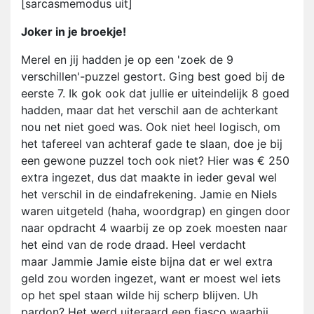
[sarcasmemodus uit]
Joker in je broekje!
Merel en jij hadden je op een 'zoek de 9
verschillen'-puzzel gestort. Ging best goed bij de
eerste 7. Ik gok ook dat jullie er uiteindelijk 8 goed
hadden, maar dat het verschil aan de achterkant
nou net niet goed was. Ook niet heel logisch, om
het tafereel van achteraf gade te slaan, doe je bij
een gewone puzzel toch ook niet? Hier was € 250
extra ingezet, dus dat maakte in ieder geval wel
het verschil in de eindafrekening. Jamie en Niels
waren uitgeteld (haha, woordgrap) en gingen door
naar opdracht 4 waarbij ze op zoek moesten naar
het eind van de rode draad. Heel verdacht
maar Jammie Jamie eiste bijna dat er wel extra
geld zou worden ingezet, want er moest wel iets
op het spel staan wilde hij scherp blijven. Uh
pardon? Het werd uiteraard een fiasco waarbij