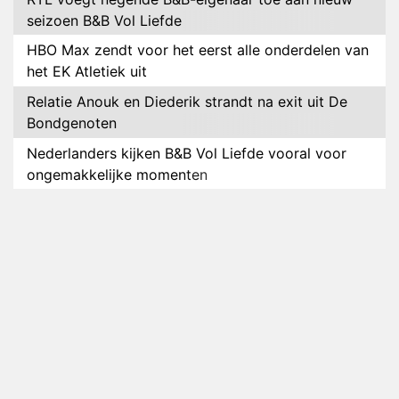
seizoen B&B Vol Liefde
HBO Max zendt voor het eerst alle onderdelen van
het EK Atletiek uit
Relatie Anouk en Diederik strandt na exit uit De
Bondgenoten
Nederlanders kijken B&B Vol Liefde vooral voor
ongemakkelijke momenten
Ron Jans maakt dit seizoen zijn opwachting als
analist
Deze tien BN'ers doen mee aan het nieuwe seizoen
van Bestemming X
Vanavond op tv: jubileumseizoen van Van
Onschatbare Waarde gaat van start
Winnaar 31e cyclus De Bondgenoten gelekt
Anouk en Diederik verlaten De Bondgenoten