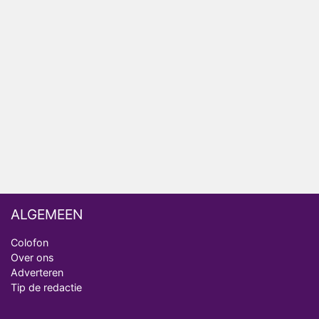
AVROTROS komt met reboot van Fort Alpha
Henny Huisman herkent B&B Vol Liefde-deelnemer
Fred niet terug op televisie
Omroep Zwart volgt jonge emigranten in nieuwe
realityserie Welkom Terug
ALGEMEEN
Colofon
Over ons
Adverteren
Tip de redactie