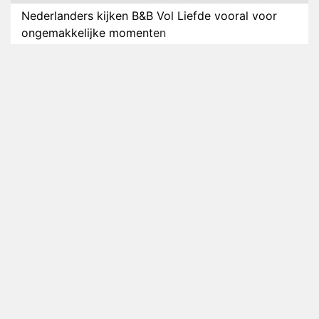
Nederlanders kijken B&B Vol Liefde vooral voor
ongemakkelijke momenten
Ron Jans maakt dit seizoen zijn opwachting als
analist
Deze tien BN'ers doen mee aan het nieuwe seizoen
van Bestemming X
Vanavond op tv: jubileumseizoen van Van
Onschatbare Waarde gaat van start
Winnaar 31e cyclus De Bondgenoten gelekt
Anouk en Diederik verlaten De Bondgenoten
AVROTROS komt met reboot van Fort Alpha
Henny Huisman herkent B&B Vol Liefde-deelnemer
Fred niet terug op televisie
Omroep Zwart volgt jonge emigranten in nieuwe
realityserie Welkom Terug