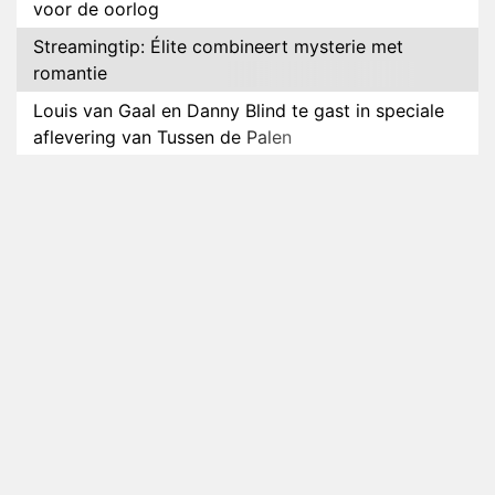
voor de oorlog
Streamingtip: Élite combineert mysterie met
romantie
Louis van Gaal en Danny Blind te gast in speciale
aflevering van Tussen de Palen
Plottwist: Diederik zou De Bondgenoten alsnog
hebben verlaten
RTL voegt negende B&B-eigenaar toe aan nieuw
seizoen B&B Vol Liefde
HBO Max zendt voor het eerst alle onderdelen van
het EK Atletiek uit
Relatie Anouk en Diederik strandt na exit uit De
Bondgenoten
Nederlanders kijken B&B Vol Liefde vooral voor
ongemakkelijke momenten
Ron Jans maakt dit seizoen zijn opwachting als