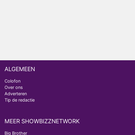
analist
Deze tien BN'ers doen mee aan het nieuwe seizoen
van Bestemming X
Vanavond op tv: jubileumseizoen van Van
Onschatbare Waarde gaat van start
ALGEMEEN
Colofon
Over ons
Adverteren
Tip de redactie
MEER SHOWBIZZNETWORK
Big Brother