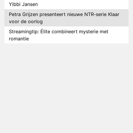
Yibbi Jansen
Petra Grijzen presenteert nieuwe NTR-serie Klaar
voor de oorlog
Streamingtip: Élite combineert mysterie met
romantie
Louis van Gaal en Danny Blind te gast in speciale
aflevering van Tussen de Palen
Plottwist: Diederik zou De Bondgenoten alsnog
hebben verlaten
RTL voegt negende B&B-eigenaar toe aan nieuw
seizoen B&B Vol Liefde
HBO Max zendt voor het eerst alle onderdelen van
het EK Atletiek uit
Relatie Anouk en Diederik strandt na exit uit De
Bondgenoten