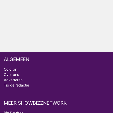
Nederlanders kijken B&B Vol Liefde vooral voor
ongemakkelijke momenten
Ron Jans maakt dit seizoen zijn opwachting als
analist
Deze tien BN'ers doen mee aan het nieuwe seizoen
van Bestemming X
ALGEMEEN
Colofon
Over ons
Adverteren
Tip de redactie
MEER SHOWBIZZNETWORK
Big Brother