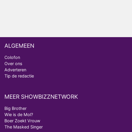
van Bestemming X
Vanavond op tv: jubileumseizoen van Van
Onschatbare Waarde gaat van start
ALGEMEEN
Colofon
Over ons
Adverteren
Tip de redactie
MEER SHOWBIZZNETWORK
Big Brother
Wie is de Mol?
Boer Zoekt Vrouw
The Masked Singer