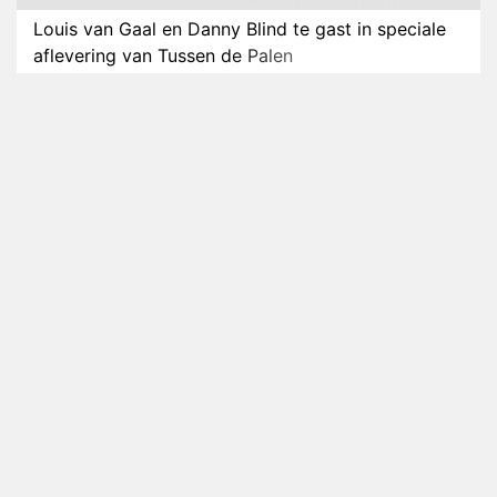
Louis van Gaal en Danny Blind te gast in speciale
aflevering van Tussen de Palen
Plottwist: Diederik zou De Bondgenoten alsnog
hebben verlaten
RTL voegt negende B&B-eigenaar toe aan nieuw
seizoen B&B Vol Liefde
HBO Max zendt voor het eerst alle onderdelen van
het EK Atletiek uit
Relatie Anouk en Diederik strandt na exit uit De
Bondgenoten
Nederlanders kijken B&B Vol Liefde vooral voor
ongemakkelijke momenten
Ron Jans maakt dit seizoen zijn opwachting als
analist
Deze tien BN'ers doen mee aan het nieuwe seizoen