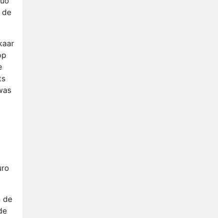
duo
 de
kaar
op
e
ts
was
uro
n de
de