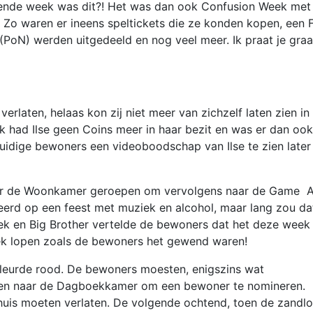
rende week was dit?! Het was dan ook Confusion Week met
 Zo waren er ineens speltickets die ze konden kopen, een 
PoN) werden uitgedeeld en nog veel meer. Ik praat je gra
erlaten, helaas kon zij niet meer van zichzelf laten zien in
ek had Ilse geen Coins meer in haar bezit en was er dan ook
huidige bewoners een videoboodschap van Ilse te zien later
ar de Woonkamer geroepen om vervolgens naar de Game 
eerd op een feest met muziek en alcohol, maar lang zou da
iek en Big Brother vertelde de bewoners dat het deze week
k lopen zoals de bewoners het gewend waren!
 kleurde rood. De bewoners moesten, enigszins wat
een naar de Dagboekkamer om een bewoner te nomineren.
uis moeten verlaten. De volgende ochtend, toen de zandl