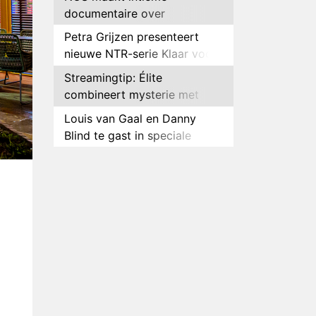
documentaire over
hockeyster Yibbi Jansen
Petra Grijzen presenteert
nieuwe NTR-serie Klaar voor
de oorlog
Streamingtip: Élite
combineert mysterie met
romantie
Louis van Gaal en Danny
Blind te gast in speciale
aflevering van Tussen de
Plottwist: Diederik zou De
Palen
Bondgenoten alsnog hebben
verlaten
RTL voegt negende B&B-
eigenaar toe aan nieuw
seizoen B&B Vol Liefde
HBO Max zendt voor het
eerst alle onderdelen van het
EK Atletiek uit
Relatie Anouk en Diederik
strandt na exit uit De
Bondgenoten