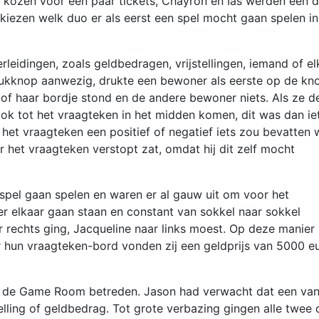
e kozen voor een paar tickets, Chayron en Ias werden een 
 kiezen welk duo er als eerst een spel mocht gaan spelen in
rleidingen, zoals geldbedragen, vrijstellingen, iemand of el
drukknop aanwezig, drukte een bewoner als eerste op de kn
of haar bordje stond en de andere bewoner niets. Als ze d
ok tot het vraagteken in het midden komen, dit was dan ie
 het vraagteken een positief of negatief iets zou bevatten 
 het vraagteken verstopt zat, omdat hij dit zelf mocht
 spel gaan spelen en waren er al gauw uit om voor het
r elkaar gaan staan en constant van sokkel naar sokkel
r rechts ging, Jacqueline naar links moest. Op deze manier
 hun vraagteken-bord vonden zij een geldprijs van 5000 e
o de Game Room betreden. Jason had verwacht dat een va
lling of geldbedrag. Tot grote verbazing gingen alle twee 