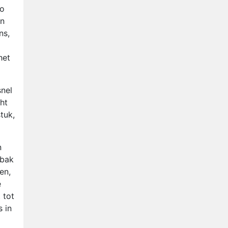
lo
en
ns,
het
snel
ht
tuk,
n
gbak
en,
e
 tot
 in