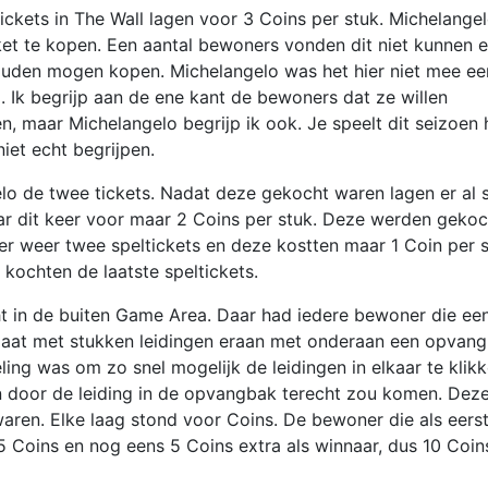
ckets in The Wall lagen voor 3 Coins per stuk. Michelange
cket te kopen. Een aantal bewoners vonden dit niet kunnen 
zouden mogen kopen. Michelangelo was het hier niet mee ee
 Ik begrijp aan de ene kant de bewoners dat ze willen
, maar Michelangelo begrijp ik ook. Je speelt dit seizoen 
niet echt begrijpen.
lo de twee tickets. Nadat deze gekocht waren lagen er al 
ar dit keer voor maar 2 Coins per stuk. Deze werden gekoc
r weer twee speltickets en deze kostten maar 1 Coin per s
kochten de laatste speltickets.
t in de buiten Game Area. Daar had iedere bewoner die ee
plaat met stukken leidingen eraan met onderaan een opvan
ing was om zo snel mogelijk de leidingen in elkaar te klikk
n door de leiding in de opvangbak terecht zou komen. Dez
en. Elke laag stond voor Coins. De bewoner die als eerst
Coins en nog eens 5 Coins extra als winnaar, dus 10 Coins