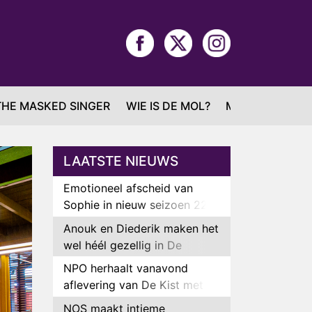
THE MASKED SINGER
WIE IS DE MOL?
MAFS
LAATSTE NIEUWS
Emotioneel afscheid van
Sophie in nieuw seizoen 22
Kids and Counting
Anouk en Diederik maken het
wel héél gezellig in De
Bondgenoten
NPO herhaalt vanavond
aflevering van De Kist met
Peter Faber
NOS maakt intieme