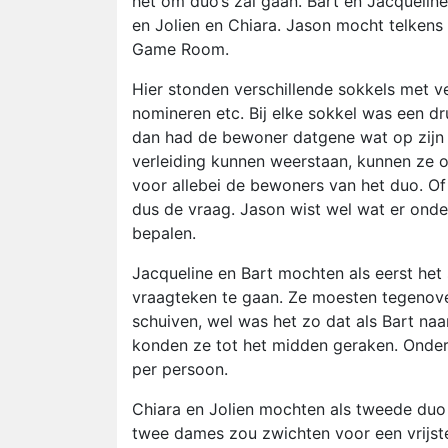
het om duo’s zal gaan. Bart en Jacquelin
en Jolien en Chiara. Jason mocht telkens
Game Room.
Hier stonden verschillende sokkels met ve
nomineren etc. Bij elke sokkel was een 
dan had de bewoner datgene wat op zijn 
verleiding kunnen weerstaan, kunnen ze o
voor allebei de bewoners van het duo. Of
dus de vraag. Jason wist wel wat er onder
bepalen.
Jacqueline en Bart mochten als eerst het
vraagteken te gaan. Ze moesten tegenove
schuiven, wel was het zo dat als Bart naa
konden ze tot het midden geraken. Onder
per persoon.
Chiara en Jolien mochten als tweede du
twee dames zou zwichten voor een vrijste