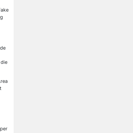
Nederlanders kijken B&B Vol
Liefde vooral voor
Fake
ongemakkelijke momenten
ag
Ron Jans maakt dit seizoen
zijn opwachting als analist
Deze tien BN'ers doen mee
aan het nieuwe seizoen van
 de
Bestemming X
Vanavond op tv:
jubileumseizoen van Van
 die
Onschatbare Waarde gaat
van start
Area
t
oper