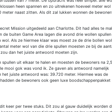
ertussen van 7 meter. De opdracht was heel simpel: alle wo
e klossen heen spannen en zo uitrekenen hoeveel meter wol
 meter naast zitten. Als dit zal lukken wonnen de bewoner
cret Mission uitgedeeld aan Charlotte. Dit had alles te m
 de buiten Game Area lagen die avond drie wollen spullen
 wol. Als ze hiermee klaar was moest ze de drie bollen wol
aantal meter wol van die drie spullen moesten ze bij de aant
 zou dan het juiste antwoord moeten zijn.
n spullen uit elkaar te halen en moesten de bewoners na 2,
le mooi gok was vond ik. Ze gaven als antwoord namelijk
n het juiste antwoord was: 39.720 meter. Hiermee was de
as hadden de bewoners ook geen luxe boodschappenpakket
 dit keer per twee stuks. Dit zou al gauw duidelijk worden d