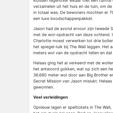
klossen tegenover elkaar met een ruimte 
verzamelen uit het huis en de tuin, om d
in totaal was. De bewoners mochten er 70
een luxe boodschappenpakket.
Jason had de avond ervoor zijn tweede Se
met de wol-opdracht van deze ochtend. In
Charlotte moest verwerken tot drie bollen
het spiegel-luik bij The Wall leggen. Het 
meters wol van de opdracht tellen en dat
Helaas ging het al verkeerd met de wolle
het antwoord gokken, wat op zich een he
36.680 meter wol door aan Big Brother e
Secret Mission van Jason mislukt. Hela
gewonnen.
Veel verleidingen
Opnieuw lagen er speltickets in The Wall,