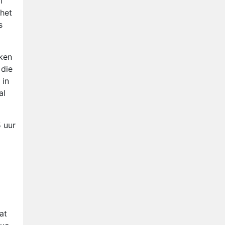
l
 het
s
aken
 die
 in
al
5 uur
at