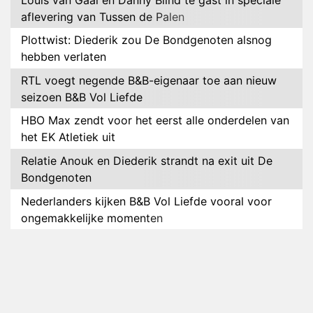
aflevering van Tussen de Palen
Plottwist: Diederik zou De Bondgenoten alsnog
hebben verlaten
RTL voegt negende B&B-eigenaar toe aan nieuw
seizoen B&B Vol Liefde
HBO Max zendt voor het eerst alle onderdelen van
het EK Atletiek uit
Relatie Anouk en Diederik strandt na exit uit De
Bondgenoten
Nederlanders kijken B&B Vol Liefde vooral voor
ongemakkelijke momenten
Ron Jans maakt dit seizoen zijn opwachting als
analist
Deze tien BN'ers doen mee aan het nieuwe seizoen
van Bestemming X