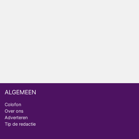
Relatie Anouk en Diederik strandt na exit uit De
Bondgenoten
Nederlanders kijken B&B Vol Liefde vooral voor
ongemakkelijke momenten
Ron Jans maakt dit seizoen zijn opwachting als
analist
Deze tien BN'ers doen mee aan het nieuwe seizoen
van Bestemming X
ALGEMEEN
Colofon
Over ons
Adverteren
Tip de redactie