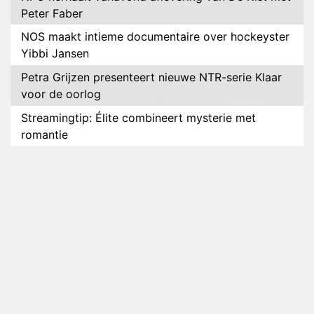
Peter Faber
NOS maakt intieme documentaire over hockeyster
Yibbi Jansen
Petra Grijzen presenteert nieuwe NTR-serie Klaar
voor de oorlog
Streamingtip: Élite combineert mysterie met
romantie
Louis van Gaal en Danny Blind te gast in speciale
aflevering van Tussen de Palen
Plottwist: Diederik zou De Bondgenoten alsnog
hebben verlaten
RTL voegt negende B&B-eigenaar toe aan nieuw
seizoen B&B Vol Liefde
HBO Max zendt voor het eerst alle onderdelen van
het EK Atletiek uit