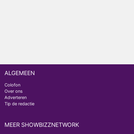
Nederlanders kijken B&B Vol Liefde vooral voor
ongemakkelijke momenten
Ron Jans maakt dit seizoen zijn opwachting als
analist
Deze tien BN'ers doen mee aan het nieuwe seizoen
van Bestemming X
ALGEMEEN
Colofon
Over ons
Adverteren
Tip de redactie
MEER SHOWBIZZNETWORK