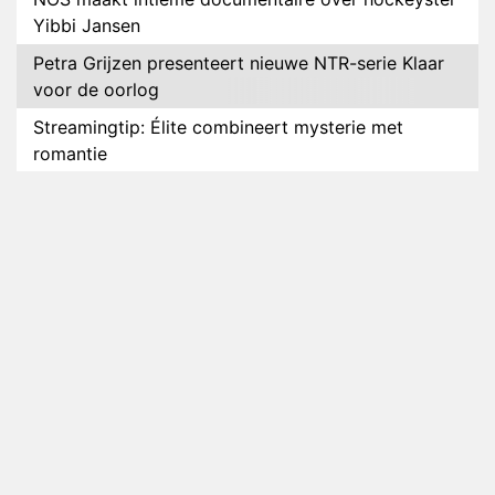
Yibbi Jansen
Petra Grijzen presenteert nieuwe NTR-serie Klaar
voor de oorlog
Streamingtip: Élite combineert mysterie met
romantie
Louis van Gaal en Danny Blind te gast in speciale
aflevering van Tussen de Palen
Plottwist: Diederik zou De Bondgenoten alsnog
hebben verlaten
RTL voegt negende B&B-eigenaar toe aan nieuw
seizoen B&B Vol Liefde
HBO Max zendt voor het eerst alle onderdelen van
het EK Atletiek uit
Relatie Anouk en Diederik strandt na exit uit De
Bondgenoten