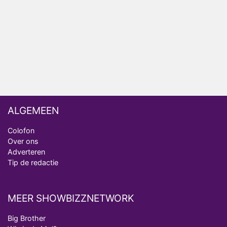
ongemakkelijke momenten
Ron Jans maakt dit seizoen zijn opwachting als
analist
Deze tien BN'ers doen mee aan het nieuwe seizoen
van Bestemming X
ALGEMEEN
Colofon
Over ons
Adverteren
Tip de redactie
MEER SHOWBIZZNETWORK
Big Brother