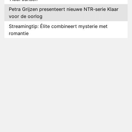
Petra Grijzen presenteert nieuwe NTR-serie Klaar
voor de oorlog
Streamingtip: Élite combineert mysterie met
romantie
Louis van Gaal en Danny Blind te gast in speciale
aflevering van Tussen de Palen
Plottwist: Diederik zou De Bondgenoten alsnog
hebben verlaten
RTL voegt negende B&B-eigenaar toe aan nieuw
seizoen B&B Vol Liefde
HBO Max zendt voor het eerst alle onderdelen van
het EK Atletiek uit
Relatie Anouk en Diederik strandt na exit uit De
Bondgenoten
Nederlanders kijken B&B Vol Liefde vooral voor