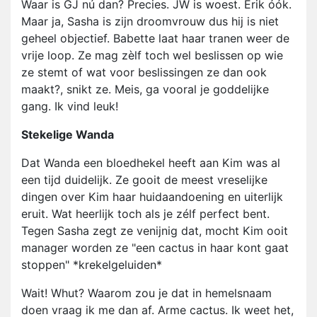
Waar is GJ nú dan? Precies. JW is woest. Erik óók.
Maar ja, Sasha is zijn droomvrouw dus hij is niet
geheel objectief. Babette laat haar tranen weer de
vrije loop. Ze mag zèlf toch wel beslissen op wie
ze stemt of wat voor beslissingen ze dan ook
maakt?, snikt ze. Meis, ga vooral je goddelijke
gang. Ik vind leuk!
Stekelige Wanda
Dat Wanda een bloedhekel heeft aan Kim was al
een tijd duidelijk. Ze gooit de meest vreselijke
dingen over Kim haar huidaandoening en uiterlijk
eruit. Wat heerlijk toch als je zélf perfect bent.
Tegen Sasha zegt ze venijnig dat, mocht Kim ooit
manager worden ze "een cactus in haar kont gaat
stoppen" *krekelgeluiden*
Wait! Whut? Waarom zou je dat in hemelsnaam
doen vraag ik me dan af. Arme cactus. Ik weet het,