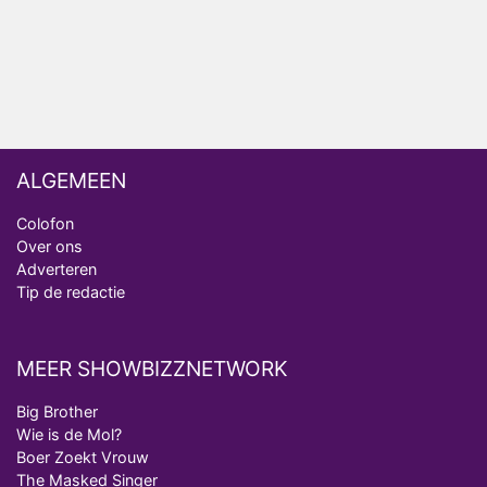
analist
Deze tien BN'ers doen mee aan het nieuwe seizoen
van Bestemming X
ALGEMEEN
Colofon
Over ons
Adverteren
Tip de redactie
MEER SHOWBIZZNETWORK
Big Brother
Wie is de Mol?
Boer Zoekt Vrouw
The Masked Singer