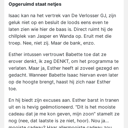
Opgeruimd staat netjes
Isaac kan na het vertrek van De Verlosser GJ, zijn
geluk niet op en besluit de loods eens even te
laten zien wie hier de baas is. Direct ruimt hij de
chillplek van Jasper en Wanda op. Eruit met die
troep. Nee, niet zij. Maar de bank, enzo.
Esther intussen vertrouwt Babette toe dat ze
erover denkt, ik zeg DENKT, om het programma te
verlaten. Maar ja, Esther heeft al zoveel gezegd en
gedacht. Wanneer Babette Isaac hiervan even later
op de hoogte brengt, haast hij zich naar Esther
toe.
En hij biedt zijn excuses aan. Esther barst in tranen
uit en is hevig geëmotioneerd. "Dit is het mooiste
cadeau dat je me kon geven, mijn zoon" stamelt ze
nog (nee, dat laatste is ze niet, hoor). Nou ja…
mooiste cadeau? Haar allermooiste cadeau zou