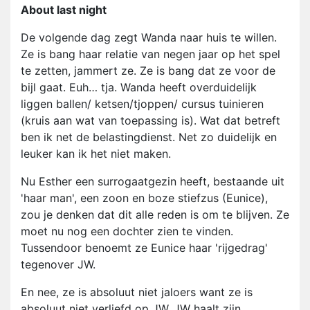
About last night
De volgende dag zegt Wanda naar huis te willen.
Ze is bang haar relatie van negen jaar op het spel
te zetten, jammert ze. Ze is bang dat ze voor de
bijl gaat. Euh… tja. Wanda heeft overduidelijk
liggen ballen/ ketsen/tjoppen/ cursus tuinieren
(kruis aan wat van toepassing is). Wat dat betreft
ben ik net de belastingdienst. Net zo duidelijk en
leuker kan ik het niet maken.
Nu Esther een surrogaatgezin heeft, bestaande uit
'haar man', een zoon en boze stiefzus (Eunice),
zou je denken dat dit alle reden is om te blijven. Ze
moet nu nog een dochter zien te vinden.
Tussendoor benoemt ze Eunice haar 'rijgedrag'
tegenover JW.
En nee, ze is absoluut niet jaloers want ze is
absoluut niet verliefd op JW. JW haalt zijn