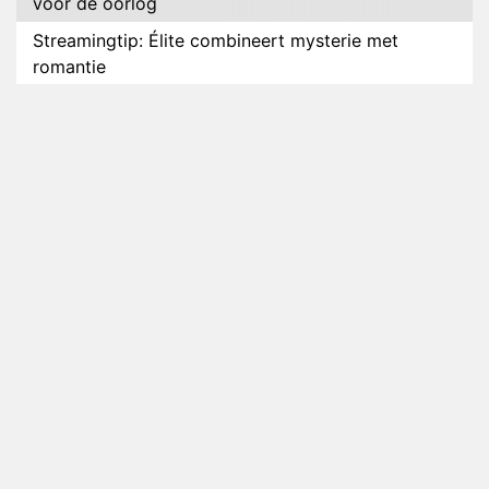
voor de oorlog
Streamingtip: Élite combineert mysterie met
romantie
Louis van Gaal en Danny Blind te gast in speciale
aflevering van Tussen de Palen
Plottwist: Diederik zou De Bondgenoten alsnog
hebben verlaten
RTL voegt negende B&B-eigenaar toe aan nieuw
seizoen B&B Vol Liefde
HBO Max zendt voor het eerst alle onderdelen van
het EK Atletiek uit
Relatie Anouk en Diederik strandt na exit uit De
Bondgenoten
Nederlanders kijken B&B Vol Liefde vooral voor
ongemakkelijke momenten
Ron Jans maakt dit seizoen zijn opwachting als