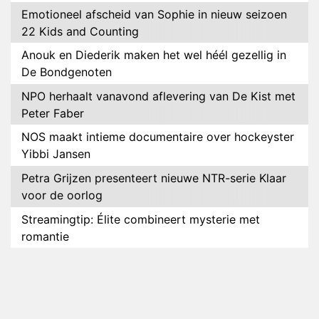
Emotioneel afscheid van Sophie in nieuw seizoen
22 Kids and Counting
Anouk en Diederik maken het wel héél gezellig in
De Bondgenoten
NPO herhaalt vanavond aflevering van De Kist met
Peter Faber
NOS maakt intieme documentaire over hockeyster
Yibbi Jansen
Petra Grijzen presenteert nieuwe NTR-serie Klaar
voor de oorlog
Streamingtip: Élite combineert mysterie met
romantie
Louis van Gaal en Danny Blind te gast in speciale
aflevering van Tussen de Palen
Plottwist: Diederik zou De Bondgenoten alsnog
hebben verlaten