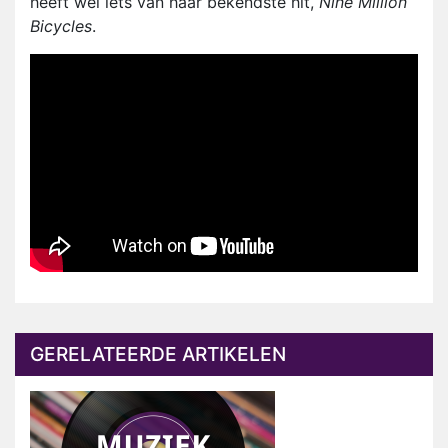
heeft wel iets van haar bekendste hit,
Nine Million
Bicycles
.
GERELATEERDE ARTIKELEN