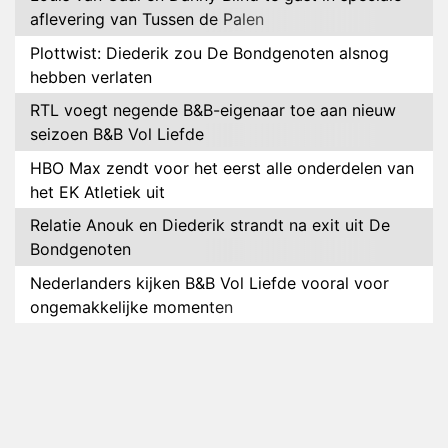
aflevering van Tussen de Palen
Plottwist: Diederik zou De Bondgenoten alsnog
hebben verlaten
RTL voegt negende B&B-eigenaar toe aan nieuw
seizoen B&B Vol Liefde
HBO Max zendt voor het eerst alle onderdelen van
het EK Atletiek uit
Relatie Anouk en Diederik strandt na exit uit De
Bondgenoten
Nederlanders kijken B&B Vol Liefde vooral voor
ongemakkelijke momenten
Ron Jans maakt dit seizoen zijn opwachting als
analist
Deze tien BN'ers doen mee aan het nieuwe seizoen
van Bestemming X