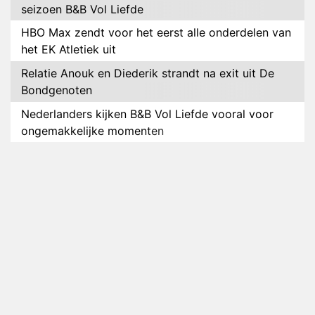
seizoen B&B Vol Liefde
HBO Max zendt voor het eerst alle onderdelen van
het EK Atletiek uit
Relatie Anouk en Diederik strandt na exit uit De
Bondgenoten
Nederlanders kijken B&B Vol Liefde vooral voor
ongemakkelijke momenten
Ron Jans maakt dit seizoen zijn opwachting als
analist
Deze tien BN'ers doen mee aan het nieuwe seizoen
van Bestemming X
Vanavond op tv: jubileumseizoen van Van
Onschatbare Waarde gaat van start
Winnaar 31e cyclus De Bondgenoten gelekt
Anouk en Diederik verlaten De Bondgenoten