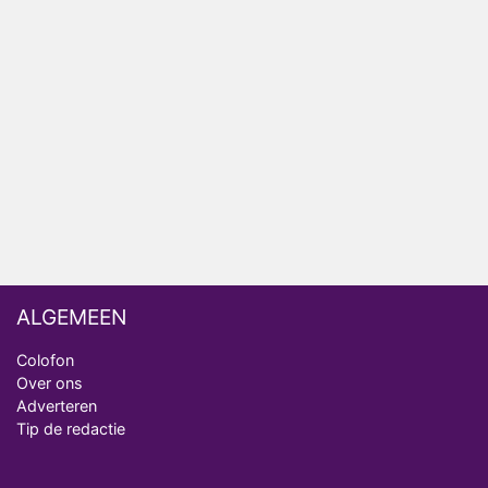
AVROTROS komt met reboot van Fort Alpha
Henny Huisman herkent B&B Vol Liefde-deelnemer
Fred niet terug op televisie
Omroep Zwart volgt jonge emigranten in nieuwe
realityserie Welkom Terug
ALGEMEEN
Colofon
Over ons
Adverteren
Tip de redactie