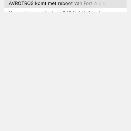
AVROTROS komt met reboot van Fort Alpha
Henny Huisman herkent B&B Vol Liefde-deelnemer
Fred niet terug op televisie
Omroep Zwart volgt jonge emigranten in nieuwe
realityserie Welkom Terug
Arnout Hauben en vrienden doorkruisen de
Pyreneeën in nieuwe tv-serie
Op déze datum begint het nieuwe seizoen van
Vandaag Inside
Anouk biecht gevoelens voor Diederik op in De
Bondgenoten
NOS doet live verslag van slotdag WorldPride
Amsterdam 2026
Anouk en Diederik botsen keihard in De
Bondgenoten