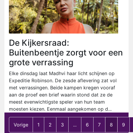
De Kijkersraad:
Buitenbeentje zorgt voor een
grote verrassing
Elke dinsdag laat Madhvi haar licht schijnen op
Expeditie Robinson. De zesde aflevering zat vol
met verrassingen. Beide kampen kregen vooraf
aan de proef een brief waarin stond dat ze de
meest evenwichtigste speler van hun team
moesten kiezen. Eenmaal aangekomen op d...
Vorige
1
2
3
...
6
7
8
9