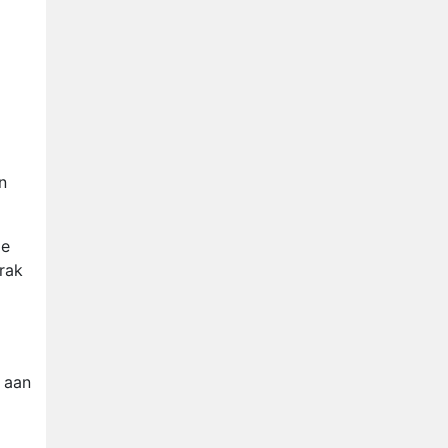
n
de
rak
r aan