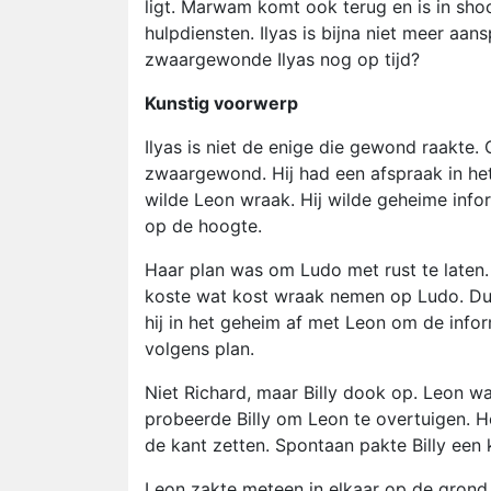
ligt. Marwam komt ook terug en is in sho
hulpdiensten. Ilyas is bijna niet meer aa
zwaargewonde Ilyas nog op tijd?
Kunstig voorwerp
Ilyas is niet de enige die gewond raakte
zwaargewond. Hij had een afspraak in het
wilde Leon wraak. Hij wilde geheime info
op de hoogte.
Haar plan was om Ludo met rust te laten. 
koste wat kost wraak nemen op Ludo. Du
hij in het geheim af met Leon om de infor
volgens plan.
Niet Richard, maar Billy dook op. Leon wa
probeerde Billy om Leon te overtuigen. Hel
de kant zetten. Spontaan pakte Billy ee
Leon zakte meteen in elkaar op de grond. 