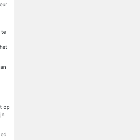
Nederlanders kijken B&B Vol
eur
Liefde vooral voor
ongemakkelijke momenten
Ron Jans maakt dit seizoen
zijn opwachting als analist
 te
Deze tien BN'ers doen mee
aan het nieuwe seizoen van
 het
Bestemming X
Vanavond op tv:
jubileumseizoen van Van
van
Onschatbare Waarde gaat
van start
t op
jn
oed