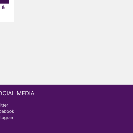
 &
OCIAL MEDIA
itter
cebook
stagram