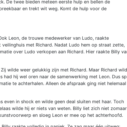
ck. De twee bieden meteen eerste hulp en bellen de
nspreekbaar en trekt wit weg. Komt de hulp voor de
. Ook Leon, de trouwe medewerker van Ludo, raakte
 veilinghuis met Richard. Nadat Ludo hem op straat zette,
rmatie over Ludo verkopen aan Richard. Hier raakte Billy va
Zij wilde weer gelukkig zijn met Richard. Maar Richard wil
s had hij wel oren naar de samenwerking met Leon. Dus sp
matie te achterhalen. Alleen de afspraak ging niet helemaal
s even in shock en wilde geen deal sluiten met haar. Toch
aas wilde hij er niets van weten. Billy liet zich niet zomaa
n kunstvoorwerp en sloeg Leon er mee op het achterhoofd.
Billy raakte volledig in paniek. Ze zag maar één uitweg: