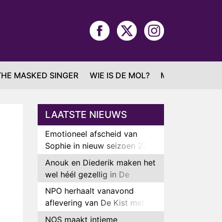
THE MASKED SINGER
WIE IS DE MOL?
MAFS
LAATSTE NIEUWS
Emotioneel afscheid van
Sophie in nieuw seizoen 22
Kids and Counting
Anouk en Diederik maken het
wel héél gezellig in De
Bondgenoten
NPO herhaalt vanavond
aflevering van De Kist met
Peter Faber
NOS maakt intieme