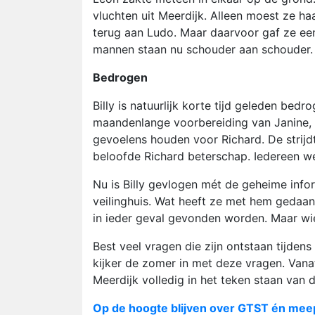
vluchten uit Meerdijk. Alleen moest ze ha
terug aan Ludo. Maar daarvoor gaf ze een
mannen staan nu schouder aan schouder. 
Bedrogen
Billy is natuurlijk korte tijd geleden bed
maandenlange voorbereiding van Janine, wi
gevoelens houden voor Richard. De strij
beloofde Richard beterschap. Iedereen we
Nu is Billy gevlogen mét de geheime infor
veilinghuis. Wat heeft ze met hem gedaan?
in ieder geval gevonden worden. Maar wi
Best veel vragen die zijn ontstaan tijd
kijker de zomer in met deze vragen. Vana
Meerdijk volledig in het teken staan van
Op de hoogte blijven over GTST én mee