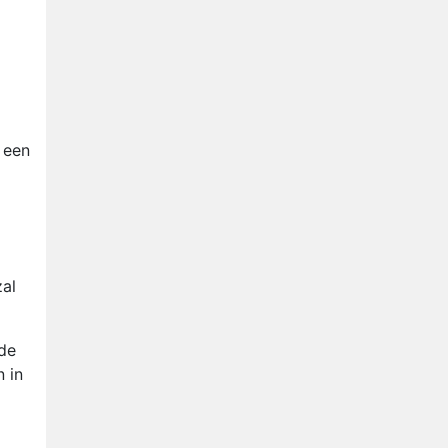
a een
zal
 de
 in