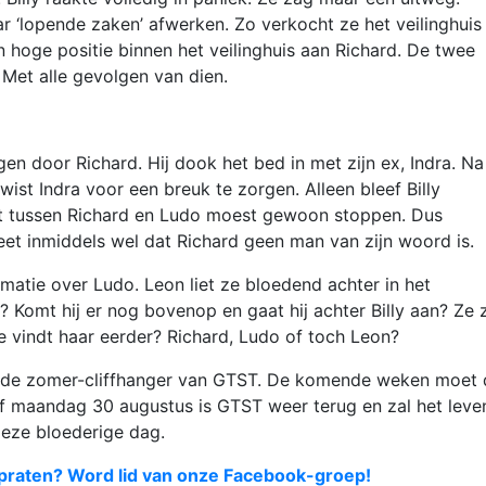
ar ‘lopende zaken’ afwerken. Zo verkocht ze het veilinghuis
 hoge positie binnen het veilinghuis aan Richard. De twee
Met alle gevolgen van dien.
rogen door Richard. Hij dook het bed in met zijn ex, Indra. N
st Indra voor een breuk te zorgen. Alleen bleef Billy
dt tussen Richard en Ludo moest gewoon stoppen. Dus
et inmiddels wel dat Richard geen man van zijn woord is.
matie over Ludo. Leon liet ze bloedend achter in het
 Komt hij er nog bovenop en gaat hij achter Billy aan? Ze 
e vindt haar eerder? Richard, Ludo of toch Leon?
ens de zomer-cliffhanger van GTST. De komende weken moet
f maandag 30 augustus is GTST weer terug en zal het leven
 deze bloederige dag.
praten? Word lid van onze Facebook-groep!