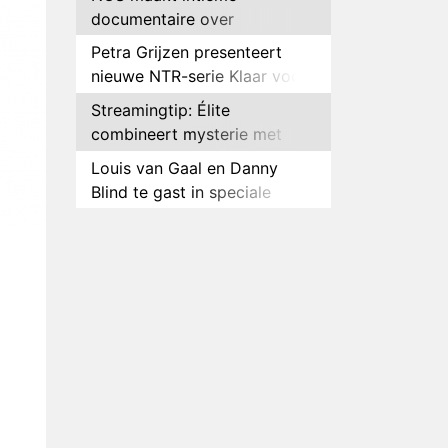
documentaire over
hockeyster Yibbi Jansen
Petra Grijzen presenteert
nieuwe NTR-serie Klaar voor
de oorlog
Streamingtip: Élite
combineert mysterie met
romantie
Louis van Gaal en Danny
Blind te gast in speciale
aflevering van Tussen de
Plottwist: Diederik zou De
Palen
Bondgenoten alsnog hebben
verlaten
RTL voegt negende B&B-
eigenaar toe aan nieuw
seizoen B&B Vol Liefde
HBO Max zendt voor het
eerst alle onderdelen van het
EK Atletiek uit
Relatie Anouk en Diederik
strandt na exit uit De
Bondgenoten