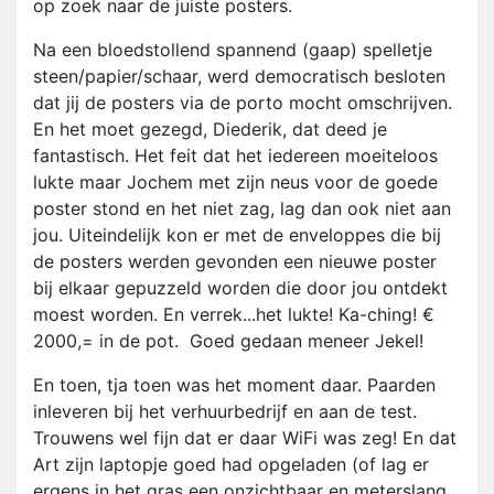
op zoek naar de juiste posters.
Na een bloedstollend spannend (gaap) spelletje
steen/papier/schaar, werd democratisch besloten
dat jij de posters via de porto mocht omschrijven.
En het moet gezegd, Diederik, dat deed je
fantastisch. Het feit dat het iedereen moeiteloos
lukte maar Jochem met zijn neus voor de goede
poster stond en het niet zag, lag dan ook niet aan
jou. Uiteindelijk kon er met de enveloppes die bij
de posters werden gevonden een nieuwe poster
bij elkaar gepuzzeld worden die door jou ontdekt
moest worden. En verrek...het lukte! Ka-ching! €
2000,= in de pot. Goed gedaan meneer Jekel!
En toen, tja toen was het moment daar. Paarden
inleveren bij het verhuurbedrijf en aan de test.
Trouwens wel fijn dat er daar WiFi was zeg! En dat
Art zijn laptopje goed had opgeladen (of lag er
ergens in het gras een onzichtbaar en meterslang