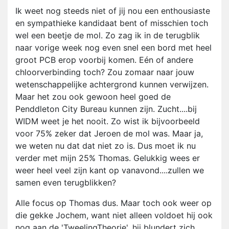
Ik weet nog steeds niet of jij nou een enthousiaste
en sympathieke kandidaat bent of misschien toch
wel een beetje de mol. Zo zag ik in de terugblik
naar vorige week nog even snel een bord met heel
groot PCB erop voorbij komen. Eén of andere
chloorverbinding toch? Zou zomaar naar jouw
wetenschappelijke achtergrond kunnen verwijzen.
Maar het zou ook gewoon heel goed de
Penddleton City Bureau kunnen zijn. Zucht....bij
WIDM weet je het nooit. Zo wist ik bijvoorbeeld
voor 75% zeker dat Jeroen de mol was. Maar ja,
we weten nu dat dat niet zo is. Dus moet ik nu
verder met mijn 25% Thomas. Gelukkig wees er
weer heel veel zijn kant op vanavond....zullen we
samen even terugblikken?
Alle focus op Thomas dus. Maar toch ook weer op
die gekke Jochem, want niet alleen voldoet hij ook
nog aan de 'TweelingTheorie', hij blundert zich