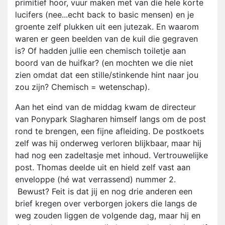
primitief hoor, vuur maken met van die hele korte
lucifers (nee...echt back to basic mensen) en je
groente zelf plukken uit een jutezak. En waarom
waren er geen beelden van de kuil die gegraven
is? Of hadden jullie een chemisch toiletje aan
boord van de huifkar? (en mochten we die niet
zien omdat dat een stille/stinkende hint naar jou
zou zijn? Chemisch = wetenschap).
Aan het eind van de middag kwam de directeur
van Ponypark Slagharen himself langs om de post
rond te brengen, een fijne afleiding. De postkoets
zelf was hij onderweg verloren blijkbaar, maar hij
had nog een zadeltasje met inhoud. Vertrouwelijke
post. Thomas deelde uit en hield zelf vast aan
enveloppe (hé wat verrassend) nummer 2.
Bewust? Feit is dat jij en nog drie anderen een
brief kregen over verborgen jokers die langs de
weg zouden liggen de volgende dag, maar hij en