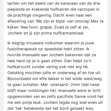
lachen om het beeld van de karavaan van de drie
piepende en krakende huifkarren die verzopen in
de prachtige omgeving. Dacht even naar een
aflevering van 'We zijn er bijna' van omroep Max te
kijken. Nee hoor, grapje. Zoals je zelf al zei,
Jochem en jij zijn prima huifkarmateriaal.
Ik begrijp trouwens volkomen waarom je jouw
fysiotherapeute op speeddial hebt zitten. Ik
hoorde Imanuelle aan Jochem bekennen dat ze
heel hard op je is gaan zitten. Dan helpt zo'n
huifkartocht zonder vering ook niet erg hè.
Gelukkig mochten jullie er onderweg af en toe uit.
Bijvoorbeeld om effe lekker in het wilde west/weg
te gaan schieten. Met -uiteraard- 2mm (dat twee
blijft maar rondzingen hè). Imanuelle werd er licht
opgewonden van en zelfs pacifiste Sanne vond het
me een potje leuk. Jochem legde nog snel even uit
dat 'tak' betekende dat het bord geraakt was,