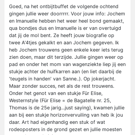
Goed, na het ontbijtbuffet de volgende ochtend
gingen jullie weer doorrrrr. Voor jouw info: Jochem
en Imanuelle hebben het weer heel bond gemaakt,
qua bondjes dus en Imanuelle is er van overtuigd
dat jij de mol bent. Ze heeft jouw biografie op
twee A'4tjes gekalkt en aan Jochem gegeven. Ik
heb Jochem trouwens geen enkele keer iets terug
zien doen, maar dit terzijde. Jullie gingen weer op
pad en onder het mom van wagenziekte liep jij een
stukje achter de huifkarren aan (en liet daarbij de
'teugels in handen' van Sanne..). Op jokerjacht.
Maar zonder succes, net als de rest trouwens.
Onder het genot van een stukje Für Elise,
Westernstyle (Für Elise = de Bagatelle nr. 25,
Thomas is de 25e jarig...just saying), kwamen jullie
aan bij een stukje horizonvervuiling van heb ik jou
daar. Art had eigenhandig een stuk of wat
rodeoposters in de grond gezet en jullie moesten