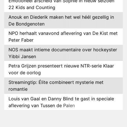
Emotioneel afscheid van Sophie in nieuw seizoen
22 Kids and Counting
Anouk en Diederik maken het wel héél gezellig in
De Bondgenoten
NPO herhaalt vanavond aflevering van De Kist met
Peter Faber
NOS maakt intieme documentaire over hockeyster
Yibbi Jansen
Petra Grijzen presenteert nieuwe NTR-serie Klaar
voor de oorlog
Streamingtip: Élite combineert mysterie met
romantie
Louis van Gaal en Danny Blind te gast in speciale
aflevering van Tussen de Palen
Plottwist: Diederik zou De Bondgenoten alsnog
hebben verlaten