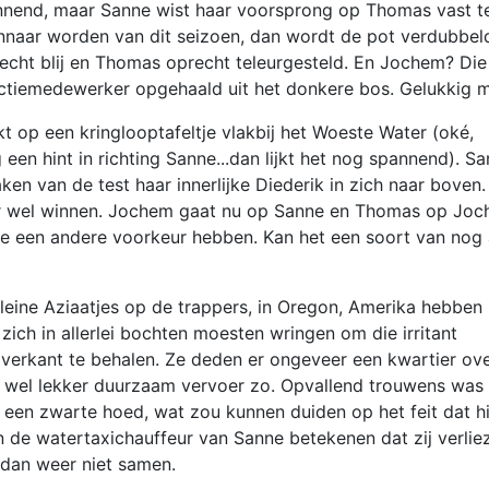
nend, maar Sanne wist haar voorsprong op Thomas vast t
innaar worden van dit seizoen, dan wordt de pot verdubbel
cht blij en Thomas oprecht teleurgesteld. En Jochem? Die 
tiemedewerker opgehaald uit het donkere bos. Gelukkig m
kt op een kringlooptafeltje vlakbij het Woeste Water (oké,
een hint in richting Sanne...dan lijkt het nog spannend). S
en van de test haar innerlijke Diederik in zich naar boven. 
aar wel winnen. Jochem gaat nu op Sanne en Thomas op Joc
drie een andere voorkeur hebben. Kan het een soort van nog 
kleine Aziaatjes op de trappers, in Oregon, Amerika hebben
ich in allerlei bochten moesten wringen om die irritant
verkant te behalen. Ze deden er ongeveer een kwartier ov
t is wel lekker duurzaam vervoer zo. Opvallend trouwens was
een zwarte hoed, wat zou kunnen duiden op het feit dat hi
an de watertaxichauffeur van Sanne betekenen dat zij verli
n dan weer niet samen.