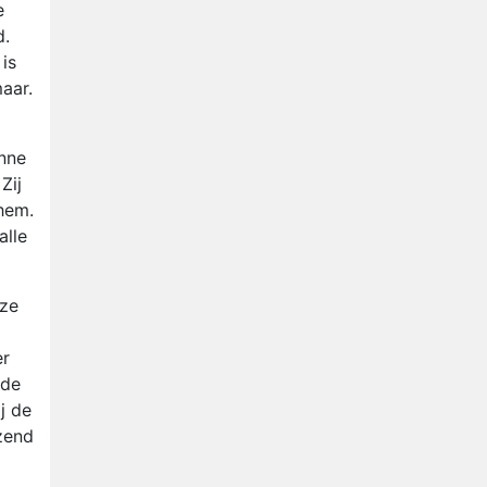
e
d.
is
aar.
anne
Zij
hem.
alle
 ze
er
 de
j de
ezend