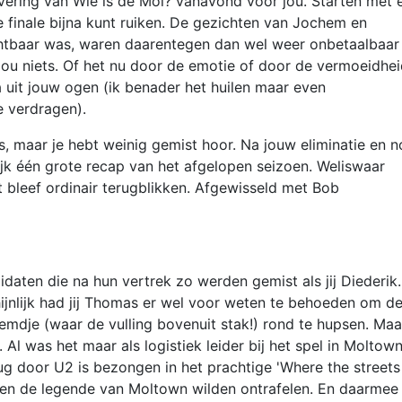
ering van Wie is de Mol? vanavond voor jou. Starten met 
de finale bijna kunt ruiken. De gezichten van Jochem en
chtbaar was, waren daarentegen dan wel weer onbetaalbaar
 jou niets. Of het nu door de emotie of door de vermoeidhe
a uit jouw ogen (ik benader het huilen maar even
te verdragen).
is, maar je hebt weinig gemist hoor. Na jouw eliminatie en 
ijk één grote recap van het afgelopen seizoen. Weliswaar
t bleef ordinair terugblikken. Afgewisseld met Bob
idaten die na hun vertrek zo werden gemist als jij Diederik.
hijnlijk had jij Thomas er wel voor weten te behoeden om d
 hemdje (waar de vulling bovenuit stak!) rond te hupsen. Maa
Al was het maar als logistiek leider bij het spel in Moltown
rug door U2 is bezongen in het prachtige 'Where the streets
en de legende van Moltown wilden ontrafelen. En daarmee