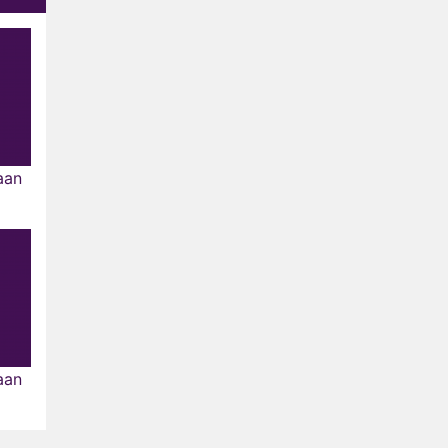
aan
aan