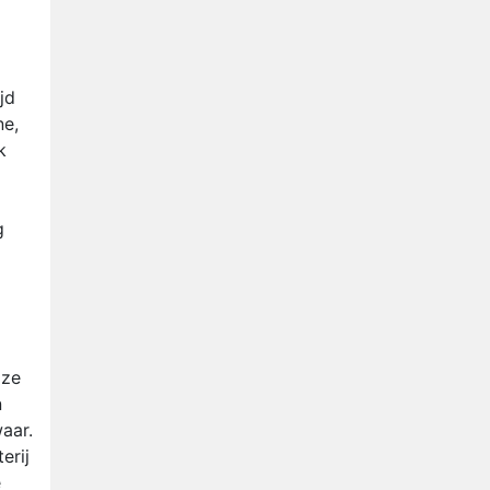
jd
ne,
k
g
 ze
n
aar.
erij
e