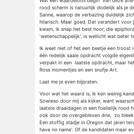
Wat een waardeloos begin van deze aflev
rood scherm is natuurlijk dodelijk als je 
Sanne, waarop de verbazing duidelijk zi
hilarisch. Maar goed. Dat verandert voor
kwam, ik snap het best hoor, die epiphor
'wetenschappelijk', is wellicht wat beter 
Ik weet niet of het een beetje een troost 
één redelijk saaie opdracht volgde eigenl
verpakt in een laatste opdracht, maar he
Ross momentjes en een snufje Art.
Laat me je even bijpraten.
Voor wat het waard is, ik ken weinig kand
Sowieso door mij als kijker, want waarsc
laatste draaidagen in een foeilelijk rood
ook door de overgebleven drie, zo bleek. 
Een stoffig stadje in Oregon dat jaren te
have no name'. Of de kandidaten maar ev