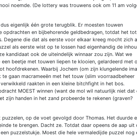
 mooi noemde. (De lottery was trouwens ook om 11 am volg
dus eigenlijk één grote terugblik. Er moesten touwen
opdrachten en bijbehorende geldbedragen, totdat het tot
. Degene die dat als eerste voor elkaar kreeg mocht zich 
zel als eerste wist op te lossen had eigenhandig de inho
ze kandidaat ook de uiteindelijk winnaar zou zijn. Wat we
 een beetje met touwen liepen te klooien, gelardeerd met 
ot hoofdrekenen. Waarbij Jochem (om zijn klungelende im
leek te gaan macrameeën met het touw (slim voorraadbeheer
erwikkeld raakten in een kleine bitchfight in het bos.
pdracht MOEST winnen (want de mol wil natuurlijk niet dat 
t zijn handen in het zand probeerde te rekenen (graven?
et puzzelen, op de voet gevolgd door Thomas. Het duurde e
inde te brengen. Dacht ze. Totdat daar opeens de aap uit
en puzzelstukje. Moest die hele vermaledijde puzzel nog 