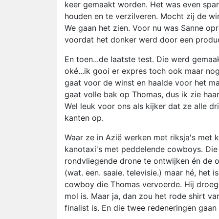
keer gemaakt worden. Het was even span
houden en te verzilveren. Mocht zij de w
We gaan het zien. Voor nu was Sanne opre
voordat het donker werd door een produc
En toen...de laatste test. Die werd gemaa
oké...ik gooi er expres toch ook maar nog 
gaat voor de winst en haalde voor het mak
gaat volle bak op Thomas, dus ik zie h
Wel leuk voor ons als kijker dat ze alle 
kanten op.
Waar ze in Azië werken met riksja's met 
kanotaxi's met peddelende cowboys. Die z
rondvliegende drone te ontwijken én de o
(wat. een. saaie. televisie.) maar hé, he
cowboy die Thomas vervoerde. Hij droeg 
mol is. Maar ja, dan zou het rode shirt v
finalist is. En die twee redeneringen gaa