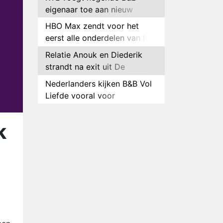
eigenaar toe aan nieuw
seizoen B&B Vol Liefde
HBO Max zendt voor het
eerst alle onderdelen van het
EK Atletiek uit
Relatie Anouk en Diederik
strandt na exit uit De
Bondgenoten
Nederlanders kijken B&B Vol
Liefde vooral voor
ongemakkelijke momenten
Ron Jans maakt dit seizoen
zijn opwachting als analist
k
Deze tien BN'ers doen mee
aan het nieuwe seizoen van
Bestemming X
Vanavond op tv:
jubileumseizoen van Van
Onschatbare Waarde gaat
Winnaar 31e cyclus De
van start
Bondgenoten gelekt