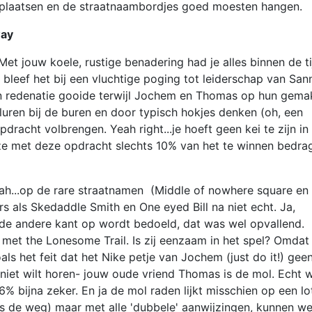
en plaatsen en de straatnaambordjes goed moesten hangen.
way
. Met jouw koele, rustige benadering had je alles binnen de ti
bleef het bij een vluchtige poging tot leiderschap van San
en redenatie gooide terwijl Jochem en Thomas op hun gema
luren bij de buren en door typisch hokjes denken (oh, een
racht volbrengen. Yeah right...je hoeft geen kei te zijn in
ze met deze opdracht slechts 10% van het te winnen bedra
h...op de rare straatnamen (Middle of nowhere square en
 als Skedaddle Smith en One eyed Bill na niet echt. Ja,
e andere kant op wordt bedoeld, dat was wel opvallend.
 met the Lonesome Trail. Is zij eenzaam in het spel? Omdat
als het feit dat het Nike petje van Jochem (just do it!) gee
t niet wilt horen- jouw oude vriend Thomas is de mol. Echt w
% bijna zeker. En ja de mol raden lijkt misschien op een lot
s de weg) maar met alle 'dubbele' aanwijzingen, kunnen w