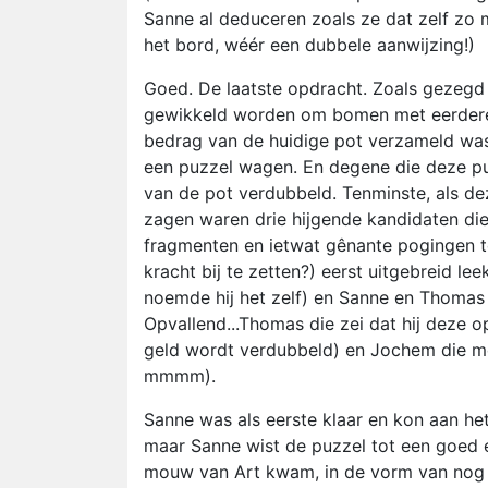
Sanne al deduceren zoals ze dat zelf zo
het bord, wéér een dubbele aanwijzing!)
Goed. De laatste opdracht. Zoals gezegd 
gewikkeld worden om bomen met eerdere 
bedrag van de huidige pot verzameld was
een puzzel wagen. En degene die deze puz
van de pot verdubbeld. Tenminste, als de
zagen waren drie hijgende kandidaten die
fragmenten en ietwat gênante pogingen t
kracht bij te zetten?) eerst uitgebreid 
noemde hij het zelf) en Sanne en Thomas v
Opvallend...Thomas die zei dat hij deze o
geld wordt verdubbeld) en Jochem die me
mmmm).
Sanne was als eerste klaar en kon aan h
maar Sanne wist de puzzel tot een goed e
mouw van Art kwam, in de vorm van nog e