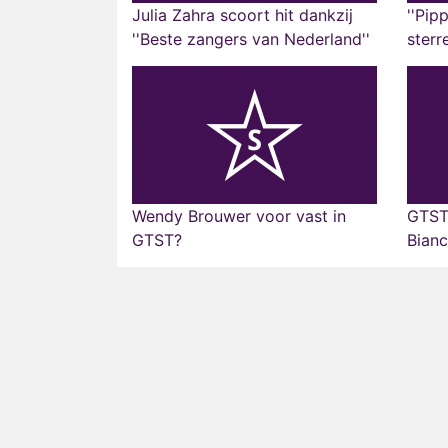
Julia Zahra scoort hit dankzij
''Pip
''Beste zangers van Nederland''
sterr
Wendy Brouwer voor vast in
GTST
GTST?
Bian