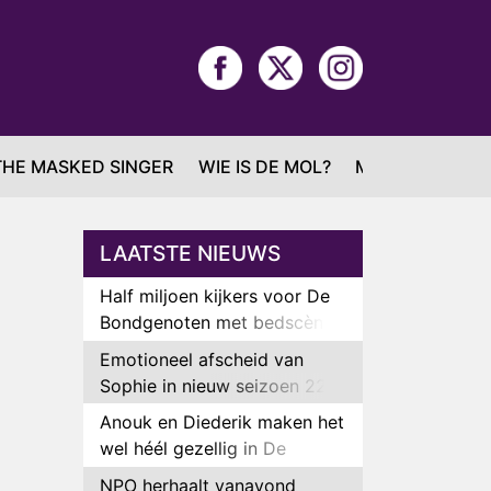
THE MASKED SINGER
WIE IS DE MOL?
MAFS
LAATSTE NIEUWS
Half miljoen kijkers voor De
Bondgenoten met bedscène
van Anouk en Diederik
Emotioneel afscheid van
Sophie in nieuw seizoen 22
Kids and Counting
Anouk en Diederik maken het
wel héél gezellig in De
Bondgenoten
NPO herhaalt vanavond