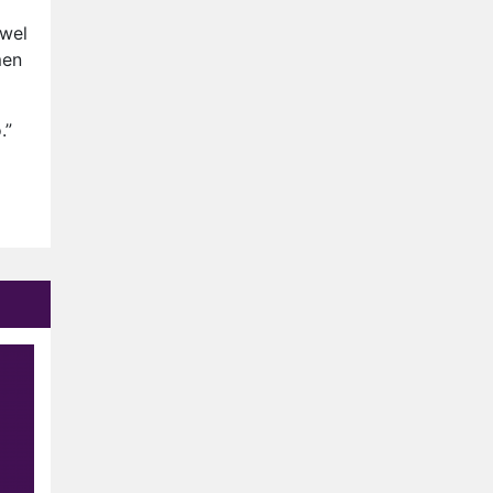
Relatie Anouk en Diederik
 wel
strandt na exit uit De
men
Bondgenoten
Nederlanders kijken B&B Vol
Liefde vooral voor
ongemakkelijke momenten
.”
Ron Jans maakt dit seizoen
zijn opwachting als analist
Deze tien BN'ers doen mee
aan het nieuwe seizoen van
Bestemming X