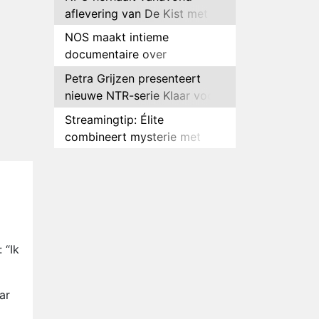
aflevering van De Kist met
Peter Faber
NOS maakt intieme
documentaire over
hockeyster Yibbi Jansen
Petra Grijzen presenteert
nieuwe NTR-serie Klaar voor
de oorlog
Streamingtip: Élite
combineert mysterie met
romantie
Louis van Gaal en Danny
Blind te gast in speciale
aflevering van Tussen de
Plottwist: Diederik zou De
Palen
Bondgenoten alsnog hebben
verlaten
RTL voegt negende B&B-
 “Ik
eigenaar toe aan nieuw
seizoen B&B Vol Liefde
HBO Max zendt voor het
ar
eerst alle onderdelen van het
EK Atletiek uit