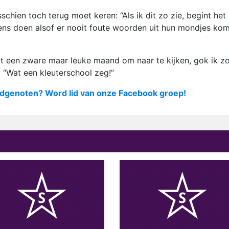
sschien toch terug moet keren: “Als ik dit zo zie, begint het
neens doen alsof er nooit foute woorden uit hun mondjes ko
t een zware maar leuke maand om naar te kijken, gok ik zo
 “Wat een kleuterschool zeg!”
dgenoten? Word lid van onze Facebook groep!